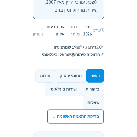
לשכת עורכי הדין מאז 2007.
שירות מרחוק זמין בזום.
יוני
· נכתב
עו״ד רעות
,
🗓️
עודכן:
2026
על ידי
אליהו
נוטריון
⭐
5.0
דירוג גוגל
📅
19 שנות
ניסיון
📍
הרצליה פיתוח
🌍
ישראל ובינלאומי
ראשי
תחומי עיסוק
אודות
ביקורות
שירות בינלאומי
שאלות
בדיקת התאמה ראשונית ←