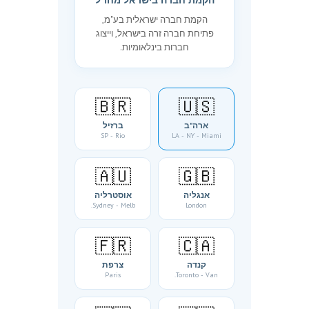
הקמת חברה בישראל מחו"ל
הקמת חברה ישראלית בע"מ,
פתיחת חברה זרה בישראל, וייצוג
חברות בינלאומיות.
🇧🇷
🇺🇸
ארה"ב
ברזיל
SP - Rio
LA - NY - Miami
🇦🇺
🇬🇧
אנגליה
אוסטרליה
Sydney - Melb.
London
🇫🇷
🇨🇦
קנדה
צרפת
Paris
Toronto - Van.