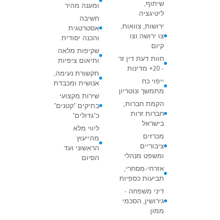
שיתוף,
ומענה מהיר
ליטיגציה
חשיבה
ירושות, צוואות,
אסטרטגית
צו ירושה וצו
והכנה יסודית
קיום
שקיפות מלאה
חוות דעת דין זר
ותיאום ציפיות
- 20+ מדינות
תקשורת נעימה,
ייפוי כח
אנושית ומכבדת
מתמשך ונוטריון
שירות מקצועי
הקמת חברות,
בתיקים "קטנים"
חברות זרות
כ"גדולים"
בישראל
ליווי מלא
מכרזים
מהייעוץ
ציבוריים
הראשוני ועד
ומשפט מנהלי
הסיום
אזרחי-מסחרי,
תביעות כספיות
דיני משפחה -
גירושין, הסכמי
ממון