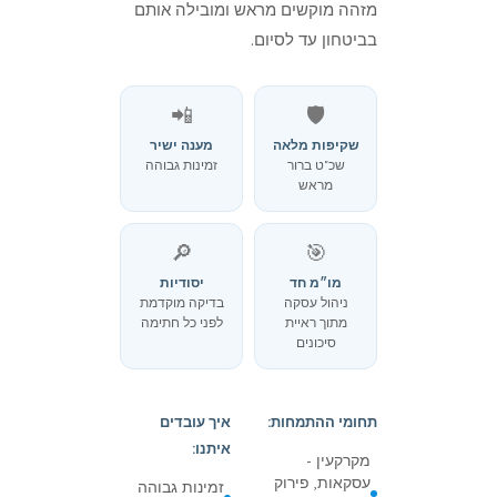
מזהה מוקשים מראש ומובילה אותם
בביטחון עד לסיום.
📲
🛡️
שקיפות מלאה
מענה ישיר
שכ"ט ברור
זמינות גבוהה
מראש
🔎
🎯
מו״מ חד
יסודיות
ניהול עסקה
בדיקה מוקדמת
מתוך ראיית
לפני כל חתימה
סיכונים
תחומי ההתמחות:
איך עובדים
איתנו:
מקרקעין -
עסקאות, פירוק
זמינות גבוהה