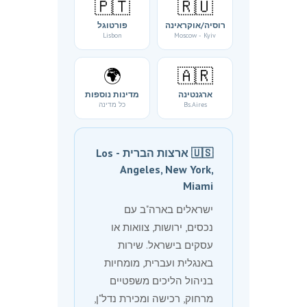
🇵🇹
🇷🇺
רוסיה/אוקראינה
פורטוגל
Lisbon
Moscow - Kyiv
🌍
🇦🇷
ארגנטינה
מדינות נוספות
Bs.Aires
כל מדינה
🇺🇸 ארצות הברית - Los
Angeles, New York,
Miami
ישראלים בארה"ב עם
נכסים, ירושות, צוואות או
עסקים בישראל. שירות
באנגלית ועברית, מומחיות
בניהול הליכים משפטיים
מרחוק, רכישה ומכירת נדל"ן,