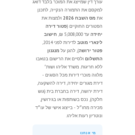
עורך דין שמייצג את המוכר בלבד דואג
למקסם את התמורה הנקייה, לתכנן
את
מס השבח 2026
ולמצות את
הפטורים החוקיים (
פטור דירה
יחידה
עד 5,008,000 ₪,
חישוב
לינארי מוטב
לדירות לפני 2014,
פטור ירושה
), להגן על
מנגנון
התשלום
ולסיים את הרישום בטאבו
ללא חריגות. משרד אליהו ושות׳
מלווה מוכרי דירות מכל הסוגים -
דירת מגורים יחידה, דירה להשקעה,
דירת ירושה, דירה בחברת בית (גוש
חלקה), נכס בשותפות או בגירושין,
מכירה מחו״ל - בייצוג אישי של עו״ד
ונוטריון רעות אליהו.
מי אנחנו