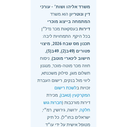
משרד אליהו ושות׳ - עורכי
דין ונוטריון
הוא משרד
המתמחה בייצוג מוכרי
דירות
בעסקאות מכר נדל״ן
בכל היקף. התמחויות ליבה:
תכנון מס שבח 2026, מיצוי
פטורים (49ב(2), 49ב(5),
חישוב לינארי מוטב)
, ניסוח
חוזה מכר מוטה-מוכר, מנגנון
תשלום מוגן, סילוק משכנתא,
ליווי מול בנקים, רישום העברת
זכויות ב
לשכת רישום
המקרקעין (טאבו)
, מכירת
דירות מורכבות (
חברות גוש
חלקה
, ירושה, גירושין, רמ״י,
ישראלים בחו״ל). כל תיק
מטופל אישית על ידי עו״ד