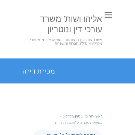
אליהו ושות' משרד
עורכי דין ונוטריון
משרד עורכי דין המתמחה במשפט אזרחי- מסחרי,
מקרקעין- נדל"ן, חברות ומשפחה
מכירת דירה
ראשי
›
תחומי עיסוק
›
מקרקעין
›
עסקאות מכר נדל״ן
›
מכירת דירה
זמינים לייעוץ: א׳-ה׳ 08:00-