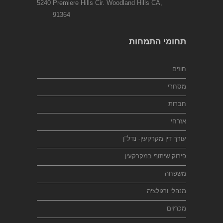
5240 Premiere Hills Cir. Woodland Hills CA,
91364
תחומי התמחות
חוזים
מסחרי
חברות
אזרחי
עורך דין מקרקעין- נדל"ן
פירוק שיתוף במקרקעין
משפחה
מנהלי ורגולציה
מכרזים