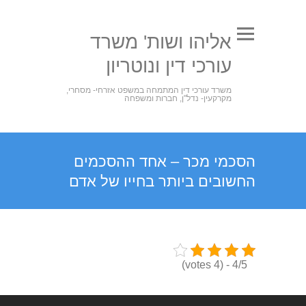
אליהו ושות' משרד
עורכי דין ונוטריון
משרד עורכי דין המתמחה במשפט אזרחי- מסחרי,
מקרקעין- נדל"ן, חברות ומשפחה
הסכמי מכר – אחד ההסכמים
החשובים ביותר בחייו של אדם
4/5 - (4 votes)