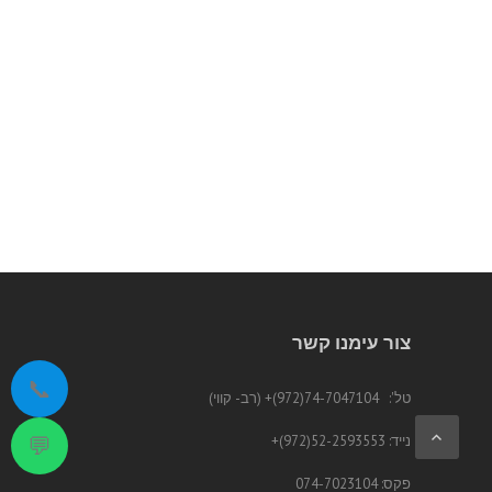
צור עימנו קשר
📞
טל':
74-7047104(972)+
(רב- קווי)
💬
נייד:
52-2593553(972)
+
פקס: 074-7023104