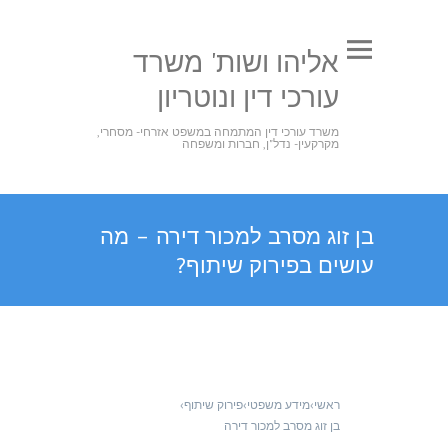
אליהו ושות' משרד
עורכי דין ונוטריון
משרד עורכי דין המתמחה במשפט אזרחי- מסחרי,
מקרקעין- נדל"ן, חברות ומשפחה
בן זוג מסרב למכור דירה – מה
עושים בפירוק שיתוף?
ראשי
›
מידע משפטי
›
פירוק שיתוף
›
בן זוג מסרב למכור דירה