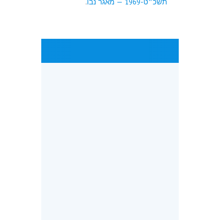
תשכ״ט-1969 — מאגר נבו
.
פנייה ראשונית ומשא-ומתן
עורך הדין שולח מכתב רשמי לצד
השני המפרט את דרישת הפירוק
ומציע מסגרת זמן לפתרון