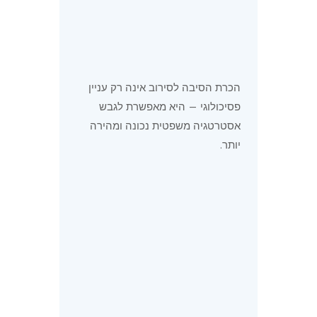
הכרת הסיבה לסירוב אינה רק עניין
פסיכולוגי — היא מאפשרת לגבש
אסטרטגיה משפטית נכונה ומהירה
יותר.
סיבת
המשמעות
הכלי
הסירוב
המשפטית
המומלץ
רצון
אינה עילה
תביעת
להמשיך
לחסימת
פירוק
לגור
מכירה
שיתוף +
בדירה
דמי שימוש