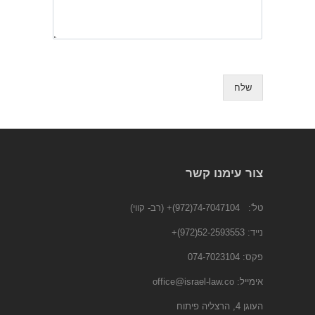
שלח
צור עימנו קשר
טל':
74-7047104(972)+
(רב- קווי)
נייד:
52-2593553(972)
+
פקס: 074-7023104
אימייל:
office@israel-law.co
העוגן 4, הרצליה פיתוח