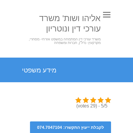
אליהו ושות' משרד
עורכי דין ונוטריון
משרד עורכי דין המתמחה במשפט אזרחי- מסחרי,
מקרקעין- נדל"ן, חברות ומשפחה
מידע משפטי
5/5 - (29 votes)