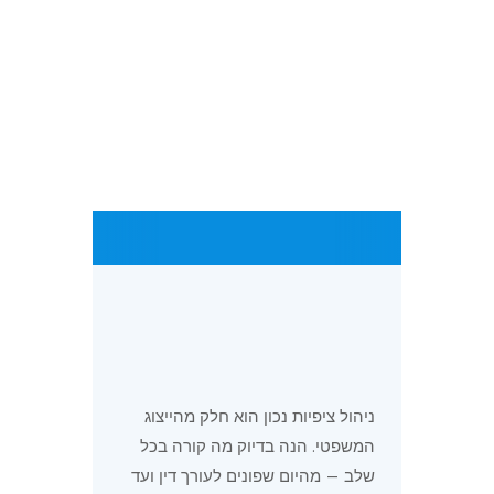
חלוקה
קרקעות
כל אחד
נדיר,
6–18
בעין
גדולות
שומר
מורכב
חודשים
חלקו
תכנונית
רישום
בניינים
דירות
מורכבות
6–12
בית
עם
עצמאיות
טכנית
חודשים
משותף
יחידות
פיר
ניהול ציפיות נכון הוא חלק מהייצוג
המשפטי. הנה בדיוק מה קורה בכל
שלב — מהיום שפונים לעורך דין ועד