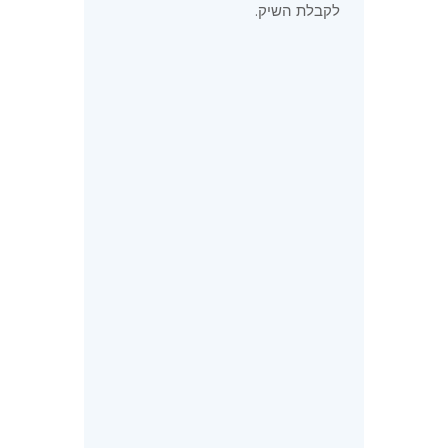
לקבלת השיק.
בדיקת נסח טאבו ומסמכים
לפני כל פעולה — חובה לבדוק
מי בדיוק רשום כבעלים, מה
חלקו של כל שותף, האם יש
משכנתאות, עיקולים, הערות
אזהרה, או הסכמי שיתוף
רשומים.
הזמינו נסח טאבו עדכני
מרשות המקרקעין
בדקו קיומם של כל עיקולים
והגבלות
חפשו הסכמי שיתוף חתומים
— קיים הסכם = זמן ביצוע