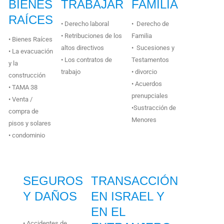
BIENES
TRABAJAR
FAMILIA
RAÍCES
• Derecho laboral
• Derecho de
• Retribuciones de los
Familia
• Bienes Raíces
altos directivos
• Sucesiones y
• La evacuación
• Los contratos de
Testamentos
y la
trabajo
• divorcio
construcción
• Acuerdos
• TAMA 38
prenupciales
• Venta /
•Sustracción de
compra de
Menores
pisos y solares
• condominio
SEGUROS
TRANSACCIÓN
Y DAÑOS
EN ISRAEL Y
EN EL
• Accidentes de