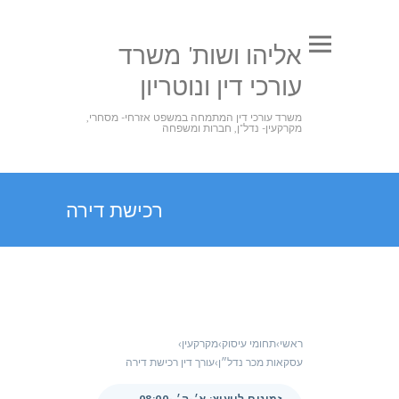
אליהו ושות' משרד
עורכי דין ונוטריון
משרד עורכי דין המתמחה במשפט אזרחי- מסחרי,
מקרקעין- נדל"ן, חברות ומשפחה
רכישת דירה
ראשי
›
תחומי עיסוק
›
מקרקעין
›
עסקאות מכר נדל״ן
›
עורך דין רכישת דירה
זמינים לייעוץ: א׳-ה׳ 08:00-