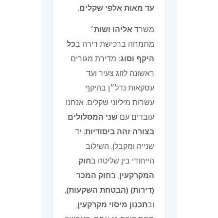
עד מאות אלפי שקלים.
משרד
אליהו ושות׳
מתמחה ברכישת דירה ב
כל
היקף וסוג
: מדירת מגורים
ראשונה לזוג צעיר ועד
עסקאות נדל״ן בהיקף
עשרות מיליוני שקלים. אנחנו
עובדים עם
שני המסלולים
בצורה זהה ביסודיות
: יד
שנייה ומקבלן. השילוב
הייחודי בין שליטה ב
חוק
המקרקעין
, ב
חוק המכר
(דירות) (הבטחת השקעות)
,
וב
תכנון מיסוי מקרקעין
,