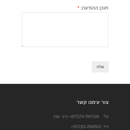
תוכן ההודעה:
*
שלח
צור עימנו קשר
טל':
74-7047104(972)+
(רב- קווי)
נייד:
52-2593553(972)
+