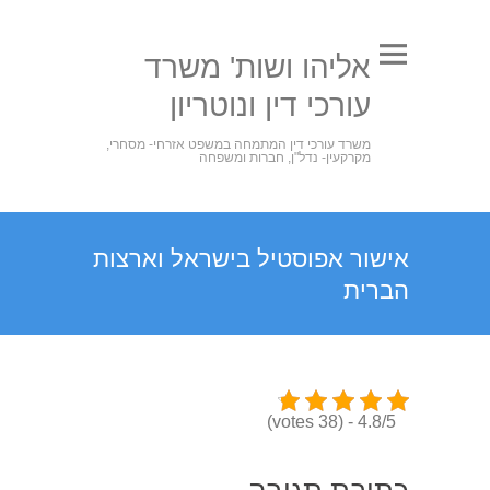
אליהו ושות' משרד
עורכי דין ונוטריון
משרד עורכי דין המתמחה במשפט אזרחי- מסחרי,
מקרקעין- נדל"ן, חברות ומשפחה
אישור אפוסטיל בישראל וארצות
הברית
4.8/5 - (38 votes)