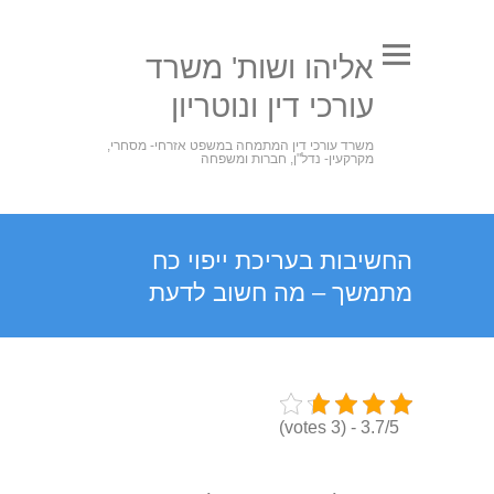
אליהו ושות' משרד
עורכי דין ונוטריון
משרד עורכי דין המתמחה במשפט אזרחי- מסחרי,
מקרקעין- נדל"ן, חברות ומשפחה
החשיבות בעריכת ייפוי כח
מתמשך – מה חשוב לדעת
3.7/5 - (3 votes)