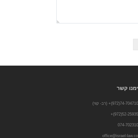
ימנו קשר
74-7047104(972
(רב- קווי)
+
52-2593553(
office@israel-law.co