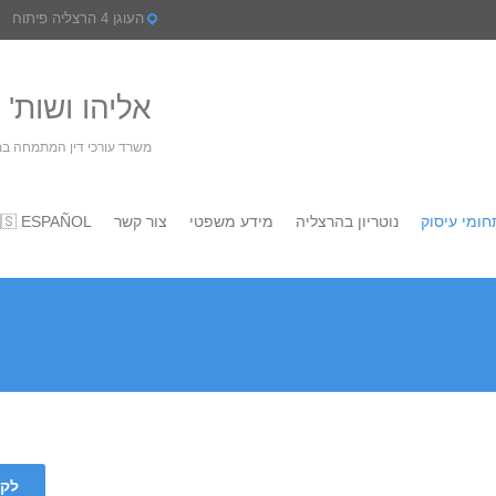
העוגן 4 הרצליה פיתוח
 דין ונוטריון
עין- נדל"ן, חברות ומשפחה
🇸 ESPAÑOL
צור קשר
מידע משפטי
נוטריון בהרצליה
תחומי עיסו