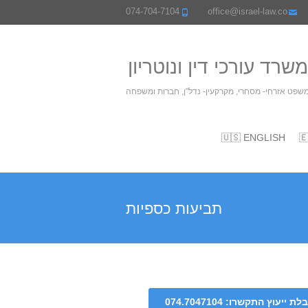
074-704-7104
office@israel-law.co
אליהו ושות' משרד עורכי
משרד עורכי דין המתמחה במשפט אזרחי- מסחרי, מקרק
🇺🇸 ENGLISH

תביעות כספיות