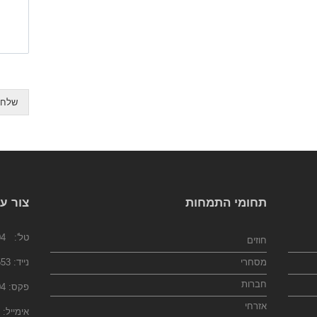
שלח
תחומי התמחות
צור ע
טל':
)+
חוזים
מסחרי
נייד:
972)
חברות
פקס: 074-7023104
אזרחי
אימייל: