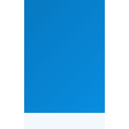
🇮🇱
🇺🇸
+1 310-735-4210