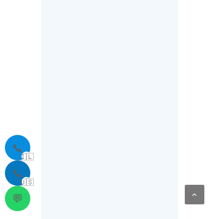
🇺🇸
📞
🇮🇱
📞
🇺🇸
💬