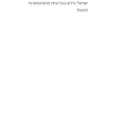
ישראלי נדרש בכל אחת מהסיטואציות
הבאות:
אזרח ישראלי שגר
בחו״ל ונפטר שם,
והשאיר נכסים
בישראל