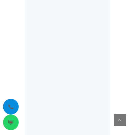
אנגליה
צרפת
אוסטרליה
📞
💬
אמריקה הלטינית