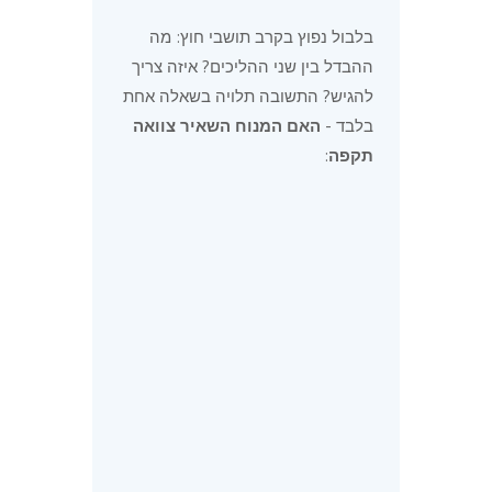
בלבול נפוץ בקרב תושבי חוץ: מה
ההבדל בין שני ההליכים? איזה צריך
להגיש? התשובה תלויה בשאלה אחת
בלבד -
האם המנוח השאיר צוואה
תקפה
:
היבט
צו
צו
ירושה
קיום
צוואה
מתי
אין צוואה
יש צוואה
מגישים
מי היורשים
לפי חוק
לפי
הירושה
הצוואה
חלוקת
חוק קובע
הצוואה