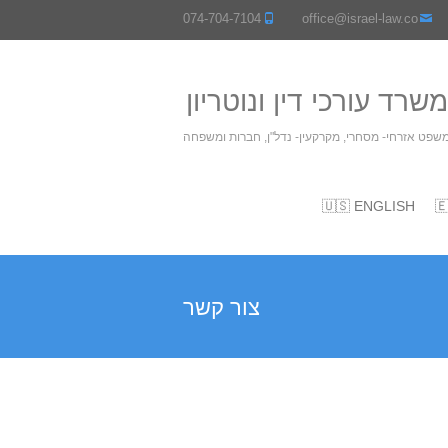
074-704-7104
office@israel-law.co
אליהו ושות' משרד עורכי
משרד עורכי דין המתמחה במשפט אזרחי- מסחרי, מקרק
🇺🇸 ENGLISH

צור קשר