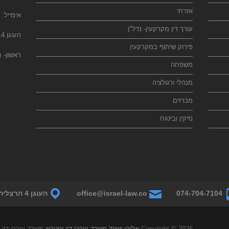
אזרחי
אימייל:
עורך דין מקרקעין- נדל"ן
העוגן 4, הרצליה פיתוח
פירוק שיתוף במקרקעין
ראשון- חמישי: :00-20:00
משפחה
מנהלי ורגולציה
מכרזים
נזיקין וביטוח
ls CA,
074-704-7104
office@israel-law.co
העוגן 4 הרצליה פיתוח
Copyright © 2026
אליהו ושות' משרד עורכי דין ונוטריון
משרד עורכי דין א