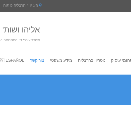
העוגן 4 הרצליה פיתוח
 דין ונוטריון
עין- נדל"ן, חברות ומשפחה
🇸 ESPAÑOL
צור קשר
מידע משפטי
נוטריון בהרצליה
תחומי עיסו