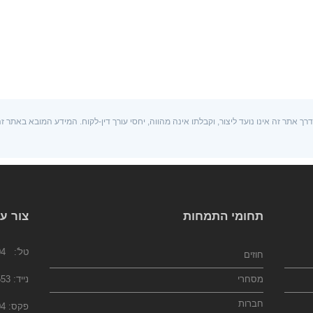
ך אתר זה אינו נועד ליצור, וקבלתו אינה מהווה, יחסי עורך דין-לקוח. המידע המובא באתר ז
תחומי התמחות
צור ע
טל':
)+
חוזים
מסחרי
נייד:
972)
חברות
פקס: 074-7023104