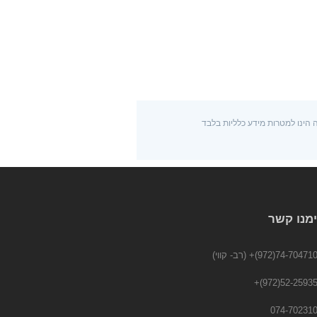
ה הינו למטרות מידע כלליות בלבד
ימנו קשר
74-7047104(972
(רב- קווי)
+
52-2593553(