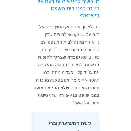
מי כשיר להגיש חוות דעת על
דין זר בפני בית משפט
בישראל?
כדי לאכוף את פסק החוץ בישראל,
היה על Berg East להוכיח שדין
ניו-ג׳רזי מקנה לבית המשפט שם
סמכות לתת את הצו — והדין הזר,
כידוע, הוא
עובדה שצריך להוכיח
בראיות
. לשם כך הביאה המשיבה
את עו״ד קליין כעד מומחה. ברג
תקפה את מומחיותו בטענה מרכזית
אחת:
הוא הודה שלא הופיע מעולם
בפני שופט בניו-ג׳רזי
. שתי גישות
עמדו על השולחן:
גישת המערערת (ברג