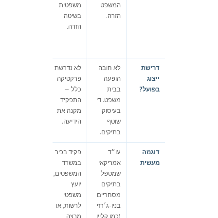
המשפט
משפטית
עיסוקו
הזרה.
בשיטה
הקנה לו
הזרה.
ידיעה
בחוק
הנדון.
דרישת
לא חובה
לא נדרשת
לא רלוונטי.
ייצוג
הופעה
פרקטיקה
בפועל?
בבית
כלל —
משפט. די
התפקיד
בעיסוק
מקנה את
שוטף
הידיעה.
בתיקים.
דוגמה
עו״ד
פקיד בכיר
בנקאי
מעשית
אמריקאי
במשרד
בכיר על
שמטפל
המשפטים,
דיני
בתיקים
יועץ
בנקאות
מסחריים
משפטי
זרים; פקיד
בניו-ג׳רזי
לרשות, או
מסים על
(כמו קליין
מרצה
דיני מסים