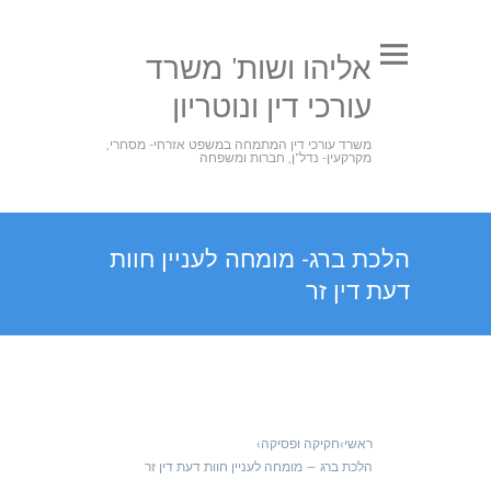
אליהו ושות' משרד
עורכי דין ונוטריון
משרד עורכי דין המתמחה במשפט אזרחי- מסחרי,
מקרקעין- נדל"ן, חברות ומשפחה
הלכת ברג- מומחה לעניין חוות
דעת דין זר
ראשי
›
חקיקה ופסיקה
›
הלכת ברג — מומחה לעניין חוות דעת דין זר