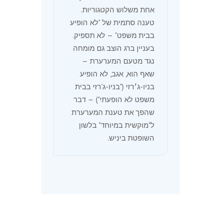
אחת משלוש הקטגוריות.
טענה סתמית של "לא הופיע
בבית משפט" — לא תספיק.
בעניין ברג הוצב גם מומחה
נגד מטעם המערערת —
שאף הוא, אגב, לא הופיע
בניו-ג׳רזי ("בניו-ג'רזי בבית
משפט לא הופעתי") — דבר
שהפך את טענת המערערת
ל"מוקשית במיוחד" בלשון
השופטת ביניש.