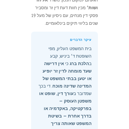
ושות׳
מכין חוות דעת דין זר ומסביר
פסקי דין מנחים, עם ניסיון של מעל 19
שנים בליווי תיקים בינלאומיים.
עיקר הדברים
בית המשפט העליון, מפי
השופטת ד׳ ביניש, קבע
ב
הלכת ברג
כי
אין דרישה
שעד מומחה לדין זר יופיע
או יטען בבתי המשפט של
המדינה שדינה מוכח
. די בכך
שמדובר ב
עורך דין, שופט או
משפטן העוסק —
בפרקטיקה, באקדמיה או
בדרך אחרת — בשיטת
המשפט שאותה צריך