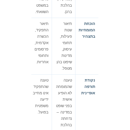
בהלכת
במשפט
זרים.
ברג).
השוואתי.
הוכחת
תיאור
תיאור
תיאור
המומחיות
שנות
התפקיד,
המקצוע,
בתצהיר
פעילות,
הכשרה
מנגנון
תחומי
אקדמית,
רכישת
עיסוק,
פרסומים
הידע,
מדינות
ותחומי
שנות
שיפוט בהן
אחריות.
עיסוק.
מטפל.
נקודת
טענה
טענה
טענה
תורפה
שהמומחה
שהתפקיד
שהידיעה
אופיינית
לא הופיע
אינו מחייב
צרה מדי,
אישית
ידיעה
לא
בפני שופט
משפטית
מספיקה
במדינה —
בפועל.
לשאלה
נדחתה
המשפטית.
בהלכת