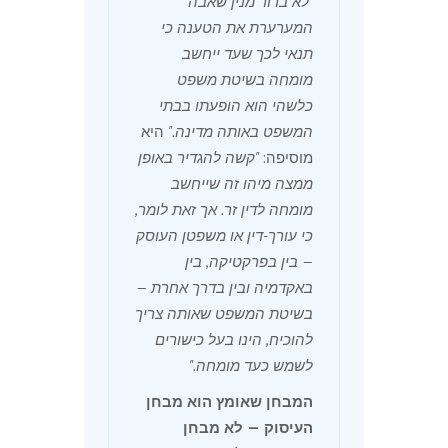
"לא ברור מנין שאבה
המערערת את הטענה כי
תנאי לכך שעד ייחשב
מומחה בשיטת משפט
כלשהי הוא הופעתו בבתי
המשפט באותה מדינה."
היא
מוסיפה:
"קשה להגדיר באופן
ממצה מיהו זה שייחשב
מומחה לדין זר. אך זאת לומר,
כי עורך-דין או משפטן העוסק
— בין בפרקטיקה, בין
באקדמיה ובין בדרך אחרת —
בשיטת המשפט שאותה צריך
להוכיח, הינו בעל כישורים
לשמש כעד מומחה."
המבחן שאומץ הוא מבחן
העיסוק — לא מבחן