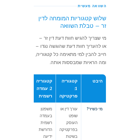
השוואה מעשית
שלוש קטגוריות המומחה לדין
זר — טבלת השוואה
מי שצריך להגיש חוות דעת דין זר —
או להעריך חוות דעת שהוגשה נגדו —
חייב להבין למי מתאימה כל קטגוריה,
ומה הראיות שמבססות אותה.
היבט
קטגוריה
קטגוריה
קטגוריה
1:
2: עמדה
3: ידיעה
פרקטיקה
רשמית
מקצועית
מי כשיר?
עורך דין או
משפטן
גם אדם
שופט
בעמדה
שאינו
העוסק
רשמית
משפטן —
בפרקטיקה
הדורשת
אם
בשיטת
ידיעה
מקצועו או