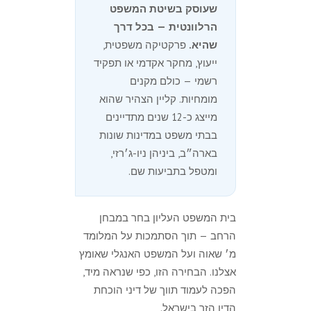
שעוסק בשיטת המשפט
הרלוונטית — בכל דרך
שהיא.
פרקטיקה משפטית,
ייעוץ, מחקר אקדמי או תפקיד
רשמי — כולם מקנים
מומחיות. קליין הצהיר שהוא
מייצג כ-12 שנים מתדיינים
בבתי משפט במדינות שונות
בארה״ב, ביניהן ניו-ג׳רזי,
ומטפל בתביעות שם.
בית המשפט העליון בחר במבחן
הרחב — תוך הסתמכות על המלומד
מ׳ שאוה ועל המשפט האנגלי שאומץ
אצלנו. הבחירה הזו, כפי שנראה מיד,
הפכה לעמוד תווך של דיני הוכחת
הדין הזר בישראל.