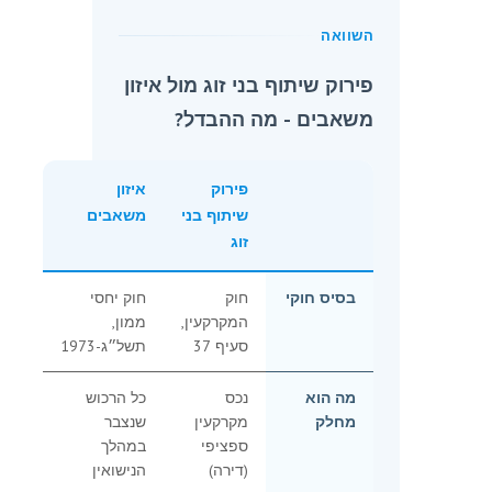
השוואה
פירוק שיתוף בני זוג מול איזון
משאבים - מה ההבדל?
פירוק
איזון
שיתוף בני
משאבים
זוג
בסיס חוקי
חוק
חוק יחסי
המקרקעין,
ממון,
סעיף 37
תשל״ג-1973
מה הוא
נכס
כל הרכוש
מחלק
מקרקעין
שנצבר
ספציפי
במהלך
(דירה)
הנישואין