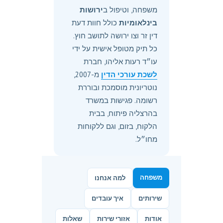
משפחה, וטיפול ב
ירושות
בינלאומיות
כולל חוות דעת
דין זר וצו ירושה לתושב חוץ.
כל תיק מטופל אישית על ידי
עו״ד רעות אליהו, חברת
לשכת עורכי הדין
מ-2007,
נוטריונית מוסמכת ובוררת
רשומה. פגישות במשרד
בהרצליה פיתוח, בבית
הלקוח, בזום, וגם ללקוחות
מחו״ל.
משפחה
למה אנחנו
שירותים
איך עובדים
אודות
אזורי שירות
שאלות