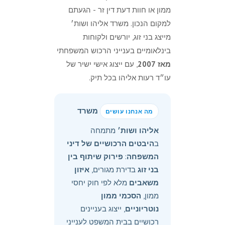
ממון או חוות דעת דין זר - הגעתם
למקום הנכון. משרד אליהו ושות׳
מייצג בני זוג, יורשים ולקוחות
בינלאומיים בענייני הרכוש המשפחתי
מאז 2007
, עם ייצוג אישי ישיר של
עו״ד רעות אליהו בכל תיק.
משרד
מה אנחנו עושים
אליהו ושות׳
מתמחה
ב
היבטים הרכושיים של דיני
המשפחה
:
פירוק שיתוף בין
בני זוג
בדירת מגורים,
איזון
משאבים
מלא לפי חוק יחסי
ממון,
הסכמי ממון
נוטריוניים
, ייצוג בעניינים
רכושיים בבית המשפט לענייני