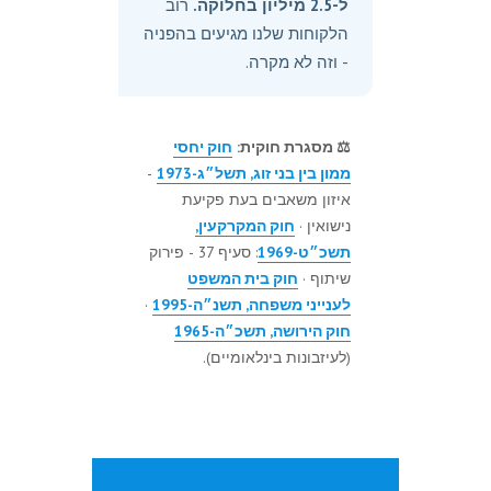
ל-2.5 מיליון בחלוקה.
רוב
הלקוחות שלנו מגיעים בהפניה
- וזה לא מקרה.
⚖️ מסגרת חוקית:
חוק יחסי
ממון בין בני זוג, תשל״ג-1973
-
איזון משאבים בעת פקיעת
נישואין ·
חוק המקרקעין,
תשכ״ט-1969
: סעיף 37 - פירוק
שיתוף ·
חוק בית המשפט
לענייני משפחה, תשנ״ה-1995
·
חוק הירושה, תשכ״ה-1965
(לעיזבונות בינלאומיים).