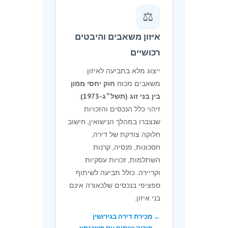
⚖️
איזון משאבים והיבטים
רכושיים
ייצוג מלא בתביעה לאיזון
משאבים מכוח
חוק יחסי ממון
בין בני זוג (תשל״ג-1973)
:
זיהוי כלל הנכסים והזכויות
שנצברו במהלך הנישואין, חישוב
חלוקה צודקת של דירה,
חסכונות, פנסיה, קרנות
השתלמות, זכויות עסקיות
וקריירה. כולל תביעה לשיתוף
ספציפי בנכסים שלכאורה אינם
בני איזון.
← מכירת דירה בגירושין