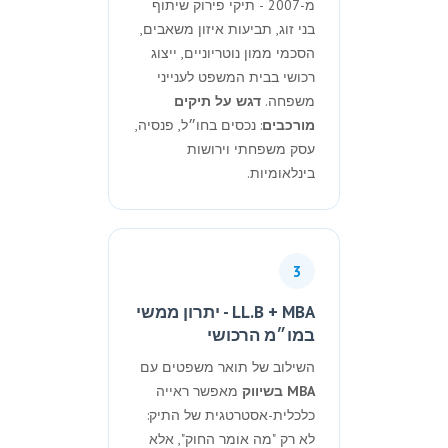
מ-2007 - תיקי פירוק שיתוף
בני זוג, תביעות איזון משאבים,
הסכמי ממון נוטריוניים, ייצוג
רכושי בבית המשפט לענייני
משפחה.
דגש על תיקים
מורכבים
: נכסים בחו״ל, פנסיה,
עסק משפחתי וירושות
בינלאומיות.
3
LL.B + MBA - יתרון ממשי
במו״מ הרכושי
השילוב של תואר משפטים עם
MBA בשיווק
מאפשר ראייה
כלכלית-אסטרטגית של התיק:
לא רק "מה אומר החוק", אלא