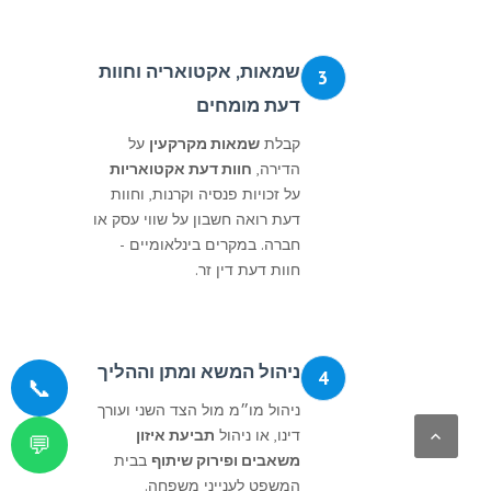
שמאות, אקטואריה וחוות
3
דעת מומחים
קבלת
שמאות מקרקעין
על
הדירה,
חוות דעת אקטואריות
על זכויות פנסיה וקרנות, וחוות
דעת רואה חשבון על שווי עסק או
חברה. במקרים בינלאומיים -
חוות דעת דין זר.
ניהול המשא ומתן וההליך
4
📞
ניהול מו״מ מול הצד השני ועורך
דינו, או ניהול
תביעת איזון
💬
משאבים ופירוק שיתוף
בבית
המשפט לענייני משפחה.