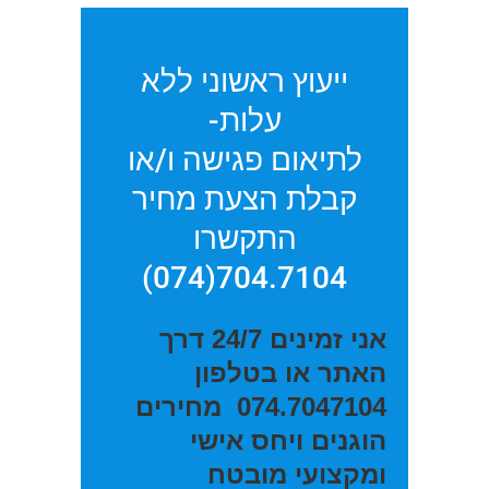
ייעוץ ראשוני ללא
עלות-
לתיאום פגישה ו/או
קבלת הצעת מחיר
התקשרו
704.7104(074)
אני זמינים 24/7 דרך
האתר או בטלפון
074.7047104
מחירים
הוגנים ויחס אישי
ומקצועי מובטח