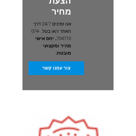
הצעת
מחיר
אנו זמינים 24/7 דרך
האתר ו/או בטל. 074-
704710
. יחס אישי
מהיר ומקצועי
מובטח.
צור עמנו קשר