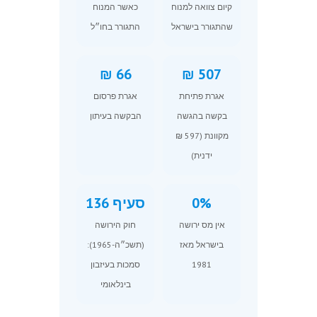
קיום צוואה למנוח
כאשר המנוח
שהתגורר בישראל
התגורר בחו״ל
66 ₪
507 ₪
אגרת פתיחת
אגרת פרסום
בקשה בהגשה
הבקשה בעיתון
מקוונת (597 ₪
ידנית)
0%
סעיף 136
אין מס ירושה
חוק הירושה
בישראל מאז
(תשכ״ה-1965):
1981
סמכות בעיזבון
בינלאומי