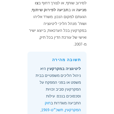
לסירוב שותף, או לצורך דחוף ב
צו
מניעה
או ב
תביעה לפירוק שיתוף
,
הגעתם למקום הנכון. משרד אליהו
ושות׳ מנהל הליכי ליטיגציה
במקרקעין בכל הערכאות, בייצוג ישיר
ואישי של עורכת הדין בכל תיק,
מ-2007.
תשובה מהירה
ליטיגציה במקרקעין
היא
ניהול הליכים משפטיים בבית
משפט או בפני המפקח על
המקרקעין סביב זכויות
וסכסוכים בנכס. עילות
התביעה מוגדרות ב
חוק
המקרקעין, תשכ״ט-1969
,