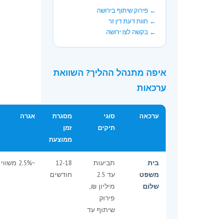
← פירוק שיתוף בירושה
← חוות דעת דין זר
← בקשה לצו ירושה
איפה מתנהל ההליך? השוואת
ערכאות
ערכאה
סוגי
מסגרת
אגרה
תיקים
זמן
ממוצעת
בית
תביעות
12-18
~2.5% משווי
משפט
עד 2.5
חודשים
שלום
מיליון ₪,
פירוק
שיתוף עד