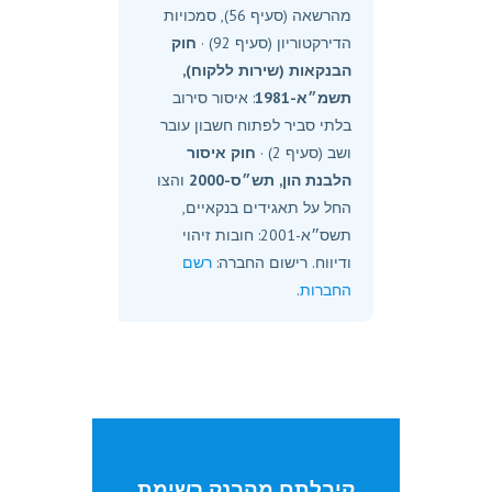
מהרשאה (סעיף 56), סמכויות
הדירקטוריון (סעיף 92) ·
חוק
הבנקאות (שירות ללקוח),
תשמ״א-1981
: איסור סירוב
בלתי סביר לפתוח חשבון עובר
ושב (סעיף 2) ·
חוק איסור
הלבנת הון, תש״ס-2000
והצו
החל על תאגידים בנקאיים,
תשס״א-2001: חובות זיהוי
ודיווח. רישום החברה:
רשם
החברות
.
קיבלתם מהבנק רשימת