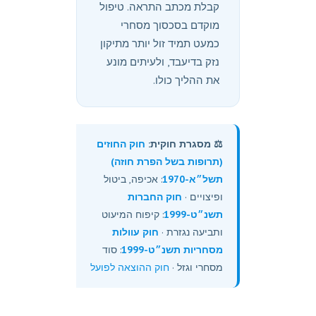
קבלת מכתב התראה. טיפול
מוקדם בסכסוך מסחרי
כמעט תמיד זול יותר מתיקון
נזק בדיעבד, ולעיתים מונע
את ההליך כולו.
⚖️ מסגרת חוקית:
חוק החוזים
(תרופות בשל הפרת חוזה)
תשל״א-1970
: אכיפה, ביטול
ופיצויים ·
חוק החברות
תשנ״ט-1999
: קיפוח המיעוט
ותביעה נגזרת ·
חוק עוולות
מסחריות תשנ״ט-1999
: סוד
מסחרי וגזל ·
חוק ההוצאה לפועל