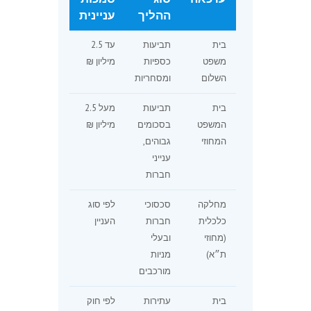
ההליך
עניינית
בית
תביעות
עד 2.5
משפט
כספיות
מיליון ₪
השלום
ומסחריות
בית
תביעות
מעל 2.5
המשפט
בסכומים
מיליון ₪
המחוזי
גבוהים,
ענייני
חברות
מחלקה
סכסוכי
לפי סוג
כלכלית
חברות
העניין
(מחוזי
ובעלי
ת״א)
מניות
מורכבים
בית
עתירות
לפי חוק