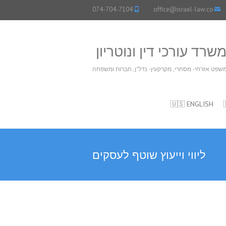
074-704-7104
office@israel-law.co
שרד עורכי דין ונוטריון
שפט אזרחי- מסחרי, מקרקעין- נדל"ן, חברות ומשפחה
🇺🇸 ENGLISH
ליווי וייעוץ שוטף לעסקים