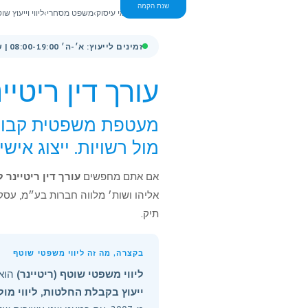
שנת הקמה
ראשי
›
תחומי עיסוק
›
משפט מסחרי
›
ליווי וייעוץ ש
זמינים לייעוץ: א׳-ה׳ 08:00-19:00 | שישי 08:00-13:00
עורך דין ריטי
מעטפת משפטית קבועה ל
מול רשויות. ייצוג אישי מ-7
אם אתם מחפשים
עורך דין ריטיינר
אליהו ושות׳ מלווה חברות בע״מ, עסקים, יז
תיק.
בקצרה, מה זה ליווי משפטי שוטף
ליווי משפטי שוטף (ריטיינר)
הוא 
ייעוץ בקבלת החלטות, ליווי מו