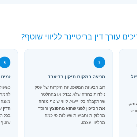
ם עורך דין בריטיינר לליווי שוטף?
3
2
ול
מניעה במקום תיקון בדיעבד
זמינו
רוב הבעיות המשפטיות היקרות של עסק
כשעול
נולדות בחוזה שלא נבדק או בהחלטה
להמתי
שהתקבלה בלי ייעוץ. ליווי שוטף
מזהה
מענה מ
ומק.
את הסיכון לפני שהוא מתפוצץ
וחוסך
הדין 
דש
מחלוקות ותביעות שעולות פי כמה
בכל רג
מהליווי עצמו.
שוטף נ