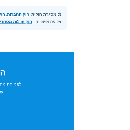
⚖️ מסגרת חוקית:
חוק החברות, התשנ״
אכיפה ופיצויים ·
חוק עוולות מסחרי
הל
לפני חתימה 
שמ