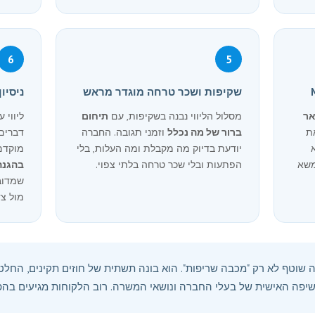
6
5
שקיפות ושכר טרחה מוגדר מראש
ניסיון מ-2007 ונחיש
אר
מסלול הליווי נבנה בשקיפות, עם
תיחום
ליווי 
ת
ברור של מה נכלל
וזמני תגובה. החברה
דברים
יודעת בדיוק מה מקבלת ומה העלות, בלי
מוקדם.
משא
הפתעות ובלי שכר טרחה בלתי צפוי.
בהגנה
שמדובר
מול צד
שוטף לא רק "מכבה שריפות". הוא בונה תשתית של חוזים תקינים, החל
חשיפה האישית של בעלי החברה ונושאי המשרה. רוב הלקוחות מגיעים בהפנ