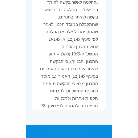
„החלטה לאשר בקשה להיתר
בתנאים" – החלטה בדבר אישור
בקשה להיתר בתנאים,
שהתקבלה במוסד תכנון, לאחר
שהתקיימו כל אלה או החלטה
לפי סעיף 145(ב1) או 145א1
לחוק התכנון והבנייה,
התשכ״ה-1965 (להלן – חוק
התכנון והבנייה), כי הבקשה
להיתר עומדת בתנאים האמורים
בסעיף 145(ב1) האמור: (1) מוסד
התכנון מצא כי הבקשה תואמת
לתכנית החיזוק וכן לתכניות
תקפות אחרות ולתכניות
מופקדות, ולתנאים לפי סעיף 78
לחוק התכנון והבנייה,
התשכ״ה-1965, ככל שנקבעו; (2)
מוסד התכנון מצא כי הבנייה
חו
המבוקשת משתלבת במערכות