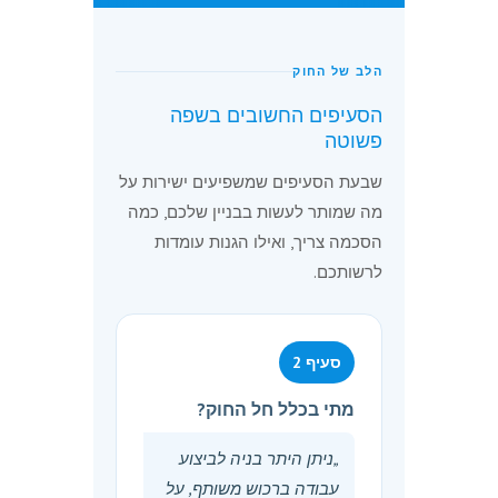
התשתית הקיימות והמתוכננות
בסביבתה; (3) הוגשו התנגדויות
לבקשה להיתר לפי הוראות חוק
הלב של החוק
התכנון והבנייה – מוסד התכנון
הסעיפים החשובים בשפה
החליט בהן;
פשוטה
„היתר בניה" – היתר לפי חוק
שבעת הסעיפים שמשפיעים ישירות על
התכנון והבניה או החלטה לאשר
מה שמותר לעשות בבניין שלכם, כמה
בקשה להיתר בתנאים;
הסכמה צריך, ואילו הגנות עומדות
„הרחבה" – הגדלה של שטח
לרשותכם.
דירה קיימת;
„חוק המקרקעין" – חוק
המקרקעין, התשכ״ט-1969;
סעיף 2
„חוק פינוי ובינוי" – חוק פינוי
ובינוי (עידוד מיזמי פינוי ובינוי),
מתי בכלל חל החוק?
התשס״ו-2006;
„ניתן היתר בניה לביצוע
„מפקח" – כהגדרתו בסעיף 1
עבודה ברכוש משותף, על
לחוק המקרקעין;