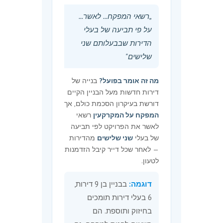
(ב) הוראות לפי חוק המקרקעין
„רשאי המפקח... לאשר...
ימשיכו לחול על עבודה ברכוש
על פי תביעה של בעלי
המשותף, ככל שאינן סותרות את
הדירות שבבעלותם שני
ההוראות לפי חוק זה.
שלישים"
עבודה שמטרתה שינוי
מה זה אומר בפועל?
בנייה של
ברכוש המשותף
דירות חדשות מעל הבניין הקיים
3.
ביצוע עבודה ברכוש המשותף,
דורשת בעיקרון הסכמת כולם, אך
שמטרתה שינוי ברכוש המשותף
המפקח על המקרקעין
רשאי
שאינו הרחבת דירה או בניית
לאשר את הפרויקט לפי תביעה
של בעלי
שני שלישים
דירה חדשה כאמור בסעיפים 4
מהדירות
— לאחר שכל דייר קיבל הזדמנות
או 5, טעון החלטה מראש של רוב
לטעון.
בעלי הדירות בבית המשותף.
דוגמה:
עבודה שמטרתה הרחבת
בבניין בן 9 דירות,
6 בעלי דירות תומכים
דירה
בחיזוק ותוספת. הם
4.
ביצוע עבודה ברכוש המשותף