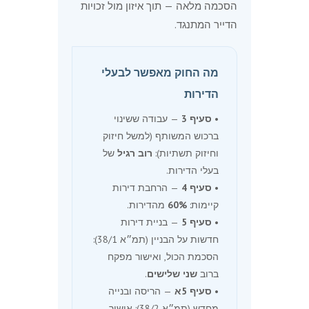
הסכמה מלאה — תוך איזון מול זכויות
הדייר המתנגד.
מה החוק מאפשר לבעלי
הדירות
•
סעיף 3
— עבודה ששינוי
ברכוש המשותף (למשל חיזוק
וחיזוק תשתיות):
רוב רגיל
של
בעלי הדירות.
•
סעיף 4
— הרחבת דירות
קיימות:
60%
מהדירות.
•
סעיף 5
— בניית דירות
חדשות על הבניין (תמ״א 38/1):
הסכמת הכול, ואישור מפקח
ברוב
שני שלישים
.
•
סעיף 5א
— הריסה ובנייה
מחדש (תמ״א 38/2): אישור