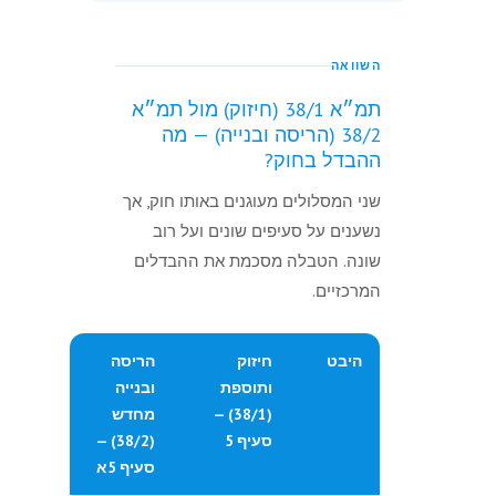
זה תהא בבעלותם של מי שערב
ביצוע העבודה היו בעלי דירות
השוואה
בבית המשותף, לפי החלק
ברכוש המשותף הצמוד לכל
תמ״א 38/1 (חיזוק) מול תמ״א
דירה.
38/2 (הריסה ובנייה) — מה
ההבדל בחוק?
הריסת בניין קיים והקמתו
שני המסלולים מעוגנים באותו חוק, אך
מחדש
נשענים על סעיפים שונים ועל רוב
5א.
(א) ביצוע עבודה ברכוש
שונה. הטבלה מסכמת את ההבדלים
המשותף שמטרתה הריסת בניין
המרכזיים.
קיים והקמתו מחדש בהתאם
לתכנית חיזוק, טעון החלטה
מראש של כל בעלי הדירות;
היבט
חיזוק
הריסה
ואולם רשאי המפקח, אף אם לא
ותוספת
ובנייה
התקבלה החלטה מראש של כל
(38/1) —
מחדש
בעלי הדירות בבית משותף שיש
סעיף 5
(38/2) —
בו ארבע דירות לפחות, ויותר
סעיף 5א
משני בעלי דירות, לאשר את