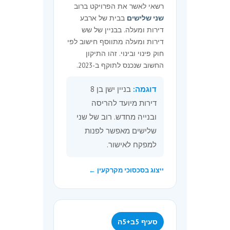
לדירות כאמור, טעון החלטה
רשאי לאשר את הפרויקט ברוב
מראש של כל בעלי הדירות,
שני שלישים
בבית של ארבע
כאמור בחוק המקרקעין; ואולם
דירות ומעלה. בבניין של שש
רשאי המפקח, אף אם לא
דירות ומעלה מתווסף חישוב לפי
התקבלה על כך החלטה מראש
חוק פינוי ובינוי. זהו התיקון
של כל בעלי הדירות בבית
החשוב שנכנס לתוקף ב-2023.
המשותף, לאשר את ביצוע
העבודה, על פי תביעה של בעלי
דוגמה:
בניין ישן בן 8
הדירות שבמועד הגשת התביעה
דירות מיועד להריסה
היו בבעלותם שני שלישים
ובנייה מחדש. רוב של שני
מהדירות בבית המשותף ושני
שלישים מאפשר לפנות
שלישים מהרכוש המשותף היו
למפקח לאישור.
צמודים לדירותיהם, ובלבד שנתן
לכל בעל דירה בבית המשותף
ייצוג בסכסוכי מקרקעין ←
הזדמנות לטעון את טענותיו.
(ב) אישר המפקח ביצוע עבודה
ברכוש המשותף שמטרתה בניית
דירה חדשה כאמור בסעיף קטן
סעיף 5ב+5ה
(א), רשאי הוא להתנותה בתנאים