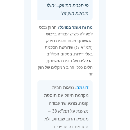
פי תכנית החיזוק... יחולו
„מתחם פינוי ובינוי" – כהגדרתו
הוראות חוק זה"
בחוק הרשות הממשלתית
להתחדשות עירונית,
מה זה אומר בפועל?
החוק נכנס
התשע״ו-2016;
לפעולה כשיש עבודה ברכוש
„עסקה לפי תוכנית החיזוק" –
המשותף מכוח תכנית חיזוק
כהגדרתה בחוק התחדשות
(תמ״א 38) שדורשת הסכמת
עירונית (הסכמים לארגון
בעלי דירות. במקום הכללים
עסקאות), התשע״ז-2017;
הרגילים של הבית המשותף,
חלים כללי הרוב המקלים של חוק
„עסקה ראשונה לפי תוכנית
זה.
החיזוק" – עסקה לפי תוכנית
החיזוק שנחתמה על ידי אחד
דוגמה:
נציגות הבית
מבעלי הדירות בבית המשותף,
מקדמת חיזוק עם תוספת
שלא קדמה לה עסקה לפי
קומה. מרגע שהעבודה
תוכנית החיזוק בין אותו יזם ובין
נשענת על תמ״א 38 —
בעל דירה אחר באותו בית
משותף;
מספיק הרוב שבחוק, ולא
הסכמת כל הדיירים.
„תכנית החיזוק" – כל אחת