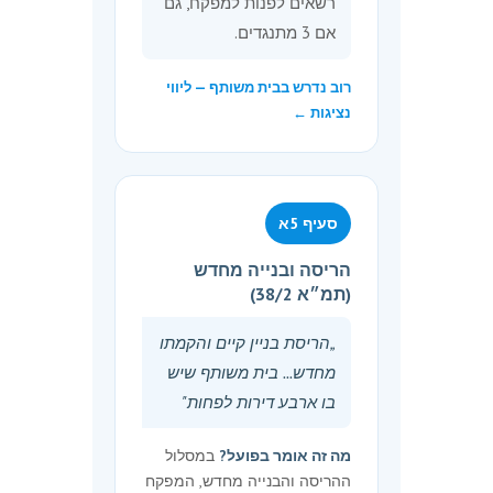
רשאים לפנות למפקח, גם
שמטרתה הרחבת דירה, טעון
אם 3 מתנגדים.
החלטה מראש של מי
שבבעלותם שישים אחוזים
מהדירות בבית המשותף, בדבר
רוב נדרש בבית משותף — ליווי
נציגות ←
הוצאת חלקים מהרכוש
המשותף לשם הצמדתם לאותה
דירה וכן בדבר חלוקת זכויות
הבניה הנדרשות לשם ביצוע
עבודה.
סעיף 5א
עבודה שמטרתה בניית דירה
הריסה ובנייה מחדש
(תמ״א 38/2)
חדשה
5.
(א) ביצוע עבודה ברכוש
„הריסת בניין קיים והקמתו
המשותף שמטרתה בניית דירה
מחדש... בית משותף שיש
חדשה אחת או יותר, לרבות
בו ארבע דירות לפחות"
הוצאת חלקים מהרכוש
המשותף לשם התקנת מקומות
מה זה אומר בפועל?
במסלול
חניה והצמדתם לדירה או
ההריסה והבנייה מחדש, המפקח