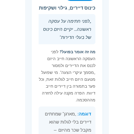
וכן ליתן הוראות לעניין סדרי
כינוס דיירים, גילוי ושקיפות
הרישום בלשכת רישום
המקרקעין; כן רשאי המפקח, אם
„לפני חתימה על עסקה
ראה שבנסיבות העניין קיימת
ראשונה... יקיים היזם כינוס
הצדקה לעשות כן, למנות אדם
של בעלי הדירות"
שהוא עורך דין או רואה חשבון,
ושאינו בעל דירה בבית המשותף
מה זה אומר בפועל?
לפני
שלגביו אושר ביצוע העבודה
העסקה הראשונה חייב היזם
כאמור, אשר יהיה מוסמך,
לכנס את הדיירים ולמסור
בהתאם להוראות המפקח,
„מסמך עיקרי הצעה". מי שפועל
להתקשר בשם כל בעלי הדירות
מטעם היזם חייב לגלות זאת, וכל
בבית המשותף לשם בניית
פער בתמורה בין דיירים חייב
הדירה החדשה ולהעברת זכויות
דיווח. הפרה מקנה עילה לחזרה
בה לאחר מכן.
מההסכמה.
(ב1) בלי לגרוע מהוראות סעיף
דוגמה:
„מארגן" שמחתים
קטן (א), לא יאשר המפקח את
דיירים בלי לגלות שהוא
ביצוע העבודות כאמור בסעיף
מקבל שכר מהיזם —
קטן (א) – (1) אם אחד מבעלי