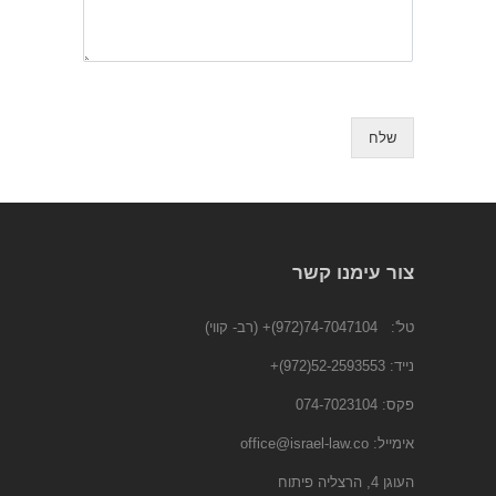
שלח
צור עימנו קשר
טל':
74-7047104(972)+
(רב- קווי)
נייד:
52-2593553(972)
+
פקס: 074-7023104
אימייל:
office@israel-law.co
העוגן 4, הרצליה פיתוח