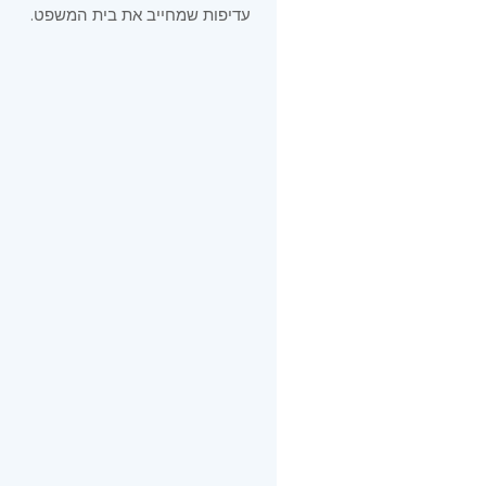
עדיפות שמחייב את בית המשפט.
שלב ראשון — בדיקת אפשרו
שלב שני — בדיקת "הפסד ני