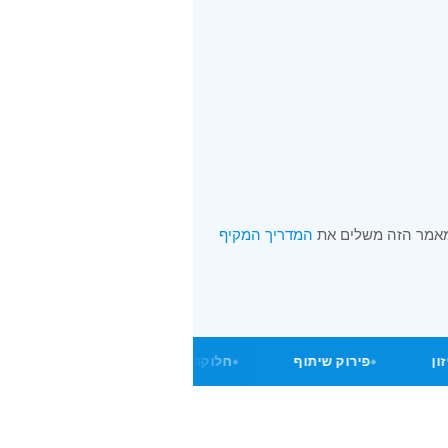
אמר הזה משלים את
המדריך המקיף
 איזון
פירוק שיתוף
חלוקת קרקע
בניין משות