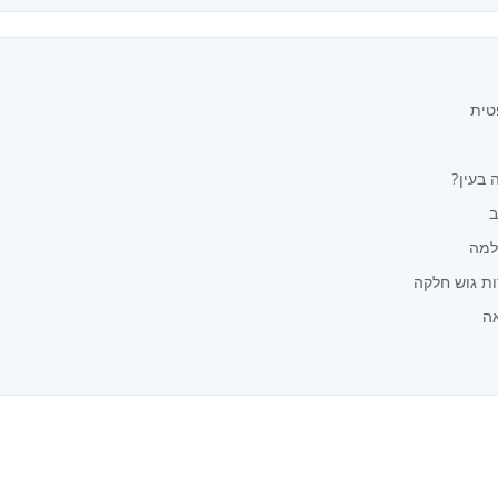
טית
 בעין?
ב
למה
רות גוש חלקה
אה