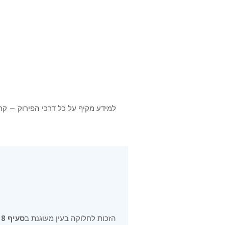
שמירה על קשר רגשי וכלכל
מניעת חשיפה לתנודות שוק
חיסכון בעלויות עסקה
למידע מקיף על כל דרכי הפירוק — קר
הזכות לחלוקה בעין מעוגנת ב
סעיף 38 לחוק המקרקעין, התשכ"ט-1969