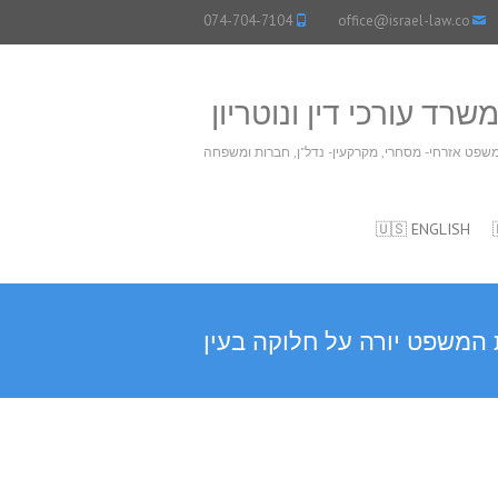
074-704-7104
office@israel-law.co
שרד עורכי דין ונוטריון
שפט אזרחי- מסחרי, מקרקעין- נדל"ן, חברות ומשפחה
🇺🇸 ENGLISH
 המשפט יורה על חלוקה בעין