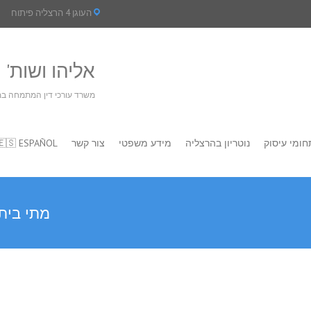
העוגן 4 הרצליה פיתוח
אליהו ושות' מ
משרד עורכי דין המתמחה במ
חומי עיסוק
נוטריון בהרצליה
מידע משפטי
צור קשר
🇪🇸 ESPAÑOL
מתי בית