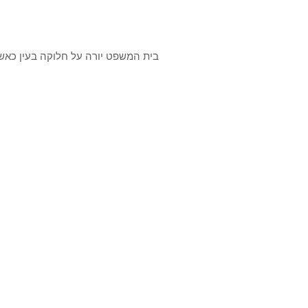
בית המשפט יורה על חלוקה בעין כאש
אפשרות טכנית
אישורי תכנון
ללא הפסד ניכר