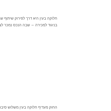
חלוקה בעין היא דרך לפירוק שיתוף 
בניגוד למכירה — שבה הנכס נמכר לצ
חלקת קרקע של 4 דונם בבעלות שני אחים
בניין משותף עם 4 דירות בבעלות שני שותפים
נחלה חקלאית עם משק חי 
החוק מעדיף חלוקה בעין משלוש סיבות