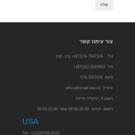
שלח
צור עימנו קשר
טל':
74-7047104(972)+
(רב- קווי)
נייד:
52-2593553(972)
+
פקס: 074-7023104
אימייל:
office@israel-law.co
העוגן 4, הרצליה פיתוח
ראשון- חמישי: 08:00-20:00 שישי: 08:00-15:00
USA
Tel:
+1
(310)735-4210