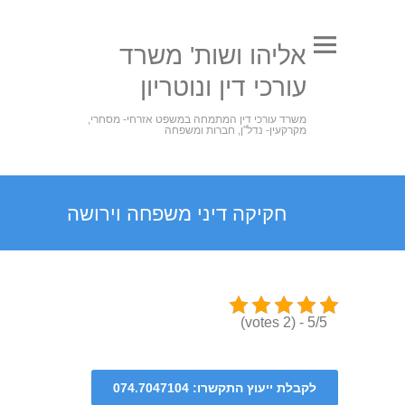
אליהו ושות' משרד
עורכי דין ונוטריון
משרד עורכי דין המתמחה במשפט אזרחי- מסחרי,
מקרקעין- נדל"ן, חברות ומשפחה
חקיקה דיני משפחה וירושה
5/5 - (2 votes)