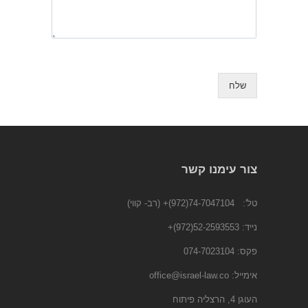
שלח
צור עימנו קשר
טל':
74-7047104(972)+
(רב- קווי)
נייד:
52-2593553(972)
+
פקס: 074-7023104
אימייל:
office@israel-law.co
העוגן 4, הרצליה פיתוח