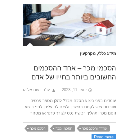
מידע כללי
,
מקרקעין
הסכמי מכר – אחד ההסכמים
החשובים ביותר בחייו של אדם
ינואר 11, 2023
עו"ד רעות אליהו
עומדים בפני ביצוע הסכם מכר? להלן מספר פרטים
ועובדות שיש לקחת בחשבון ולשים לב עליהן לפני ביצוע
הסם מכר ותהליך רכישת נכס לצורך פרטי או מסחרי
עורךדיןהסכםמכר
הסכמי מכר
הסכם מכר
Read more