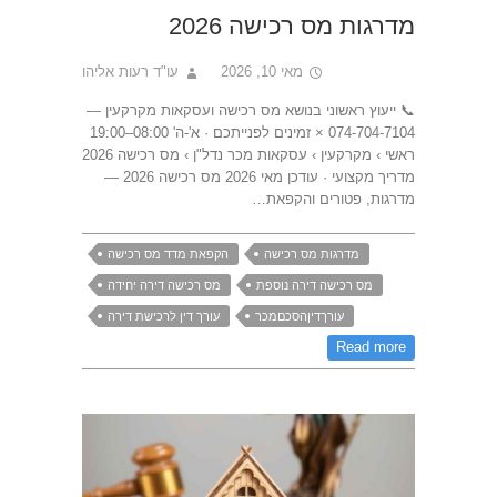
מדרגות מס רכישה 2026
מאי 10, 2026
עו"ד רעות אליהו
📞 ייעוץ ראשוני בנושא מס רכישה ועסקאות מקרקעין —
074-704-7104 × זמינים לפנייתכם · א'-ה' 08:00–19:00
ראשי › מקרקעין › עסקאות מכר נדל"ן › מס רכישה 2026
מדריך מקצועי · עודכן מאי 2026 מס רכישה 2026 —
מדרגות, פטורים והקפאת…
מדרגות מס רכישה
הקפאת מדד מס רכישה
מס רכישה דירה נוספת
מס רכישה דירה יחידה
עורךדיןהסכםמכר
עורך דין לרכישת דירה
Read more