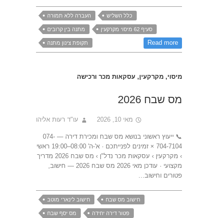
כלל השליש
העברה ללא תמורה
סעיף 62 מיסוי מקרקעין
מתנה בין קרובים
Read more
תקופת צינון מתנה
מיסוי
,
מקרקעין
,
עסקאות מכר ורכישה
מס שבח 2026
מאי 10, 2026
עו"ד רעות אליהו
📞 ייעוץ ראשוני בנושא מס שבח ומכירת דירה — 074-
704-7104 × זמינים לפנייתכם · א'-ה' 08:00–19:00 ראשי
› מקרקעין › עסקאות מכר נדל"ן › מס שבח 2026 מדריך
מקצועי · עודכן מאי 2026 מס שבח 2026 — חישוב,
פטורים וחישוב…
חישוב מס שבח
חישוב לינארי מוטב
פטור דירה יחידה
מס יסף שבח