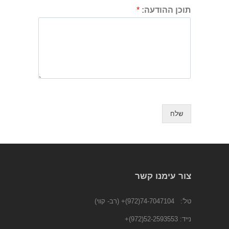
תוכן ההודעה:
*
שלח
צור עימנו קשר
טל':
74-7047104(972)+
(רב- קווי)
נייד:
52-2593553(972)
+