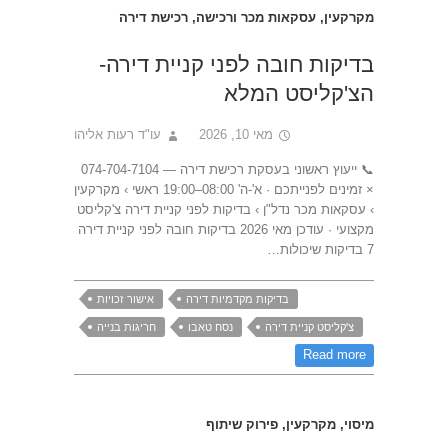
מקרקעין
,
עסקאות מכר ורכישה
,
רכישת דירה
בדיקות חובה לפני קניית דירה-
הצ'קליסט המלא
מאי 10, 2026
עו"ד רעות אליהו
📞 ייעוץ ראשוני בעסקת רכישת דירה — 074-704-7104
× זמינים לפנייתכם · א'-ה' 08:00–19:00 ראשי › מקרקעין
› עסקאות מכר נדל"ן › בדיקות לפני קניית דירה צ'קליסט
מקצועי · עודכן מאי 2026 בדיקות חובה לפני קניית דירה
7 בדיקות שיכולות…
בדיקות מקדמיות דירה
אישור זכויות
צ'קליסט קניית דירה
נסח טאבו
חריגות בנייה
Read more
מיסוי
,
מקרקעין
,
פירוק שיתוף