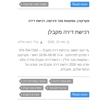
Read more
תקרת פטור מס שבח
מקרקעין
,
עסקאות מכר ורכישה
,
רכישת דירה
רכישת דירה מקבלן
מאי 10, 2026
עו"ד רעות אליהו
📞 ייעוץ ראשוני ברכישת דירה מקבלן — 074-704-7104
× זמינים לפנייתכם · א'-ה' 08:00–19:00 ראשי › מקרקעין
› עסקאות מכר נדל"ן › רכישת דירה מקבלן מדריך מלא ·
עודכן מאי 2026 רכישת דירה מקבלן איך מגנים על
הכסף שלכם, מקבלים…
חוק המכר דירות
איחור במסירת דירה
ערבות חוק מכר
מפרט טכני קבלן
Read more
פיצויים תיקון 8