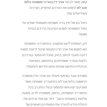
קשה מאוד לבחור
עורך דין בענייני משפחה בלוס
אנג׳לס
התואם את הערכים האישיים, הצרכים
והאידיאלים שלך.
ניהול נכון של תיק בדיני משפחה ותוצאותיו ישפיעו על
עתיד המשפחה לשנים הקרובות בדרכים כבדות
משקל.
לכן, המפתח לייצוג אפקטיבי בתחום דיני המשפחה
הוא למצוא את עורך הדין המנוסה שיכול לראות תמונה
רחבה מעבר לכתוב בחוק, שיוכל להתמקד בצרכיכם
כלקוח ובצורכי משפחתכם בהתחשב במציאות
הכלכלית החדשה שעימה אתם תידרשו להתמודד.
משרדנו עובד בשיתוף פעולה עם עורכי הדין מהשורה
הראשונה בלוס אנג׳לס בתחום דיני משפחה, אשר
מעניקים ייצוג אישי וסימפטי ובעלי ניסיון רב בכל
תחומי דיני המשפחה, גירושין, משמורת ילדים, מזונות,
אלימות במשפחה וכיוצב׳ ויחד עם זאת יש להם את
היכולת והידע להעריך את המאפיינים האישיים של