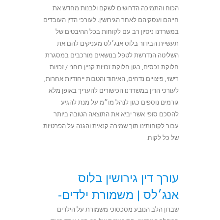
הכוח והתמיכה הדרושים לשקם ולבנות מחדש את
חייהם ועסקיהם לאחר הגירושין. לעורכי הדין העובדים
במשרדנו ניסיון רב עם לקוחות בכל ההיבטים של
תעשיית הבידור בלוס אנג׳לס מעניקים להם את
השליטה הנדרשת לטפל בנושאים מורכבים במסגרת
חלוקת נכסים, כגון חלוקת זכויות קניין רוחני / זכויות
רישוי, פיצויים נדחים, האיחוד והטבות ייחודיות אחרות,
לעורכי הדין במשרדנו הכישורים להעריך באופן מלא
גורמים נוספים כגון לנהל מו״מ על מנת להגיע
להסכם סופי אשר יביא את התוצאה הטובה ביותר
עבור לקוחותינו תוך שמירה קנאית והגנה על הפרטיות
של כל לקוח.
עורך דין גירושין בלוס
אנג׳לס |
משמורת ילדים-
שברון הלב הנובע מסכסוכי משמורת על הילדים