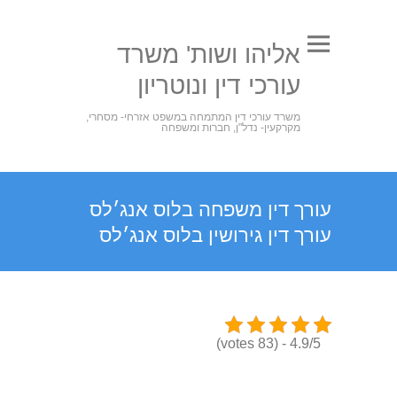
אליהו ושות' משרד
עורכי דין ונוטריון
משרד עורכי דין המתמחה במשפט אזרחי- מסחרי,
מקרקעין- נדל"ן, חברות ומשפחה
עורך דין משפחה בלוס אנג׳לס
עורך דין גירושין בלוס אנג׳לס
4.9/5 - (83 votes)