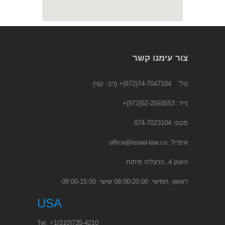
צור עימנו קשר
טל':
74-7047104(972)+
(רב- קווי)
נייד:
52-2593553(972)
+
פקס: 074-7023104
אימייל:
office@israel-law.co
העוגן 4, הרצליה פיתוח
ראשון- חמישי: 08:00-20:00 שישי: 08:00-15:00
USA
Tel:
+1
(310)735-4210