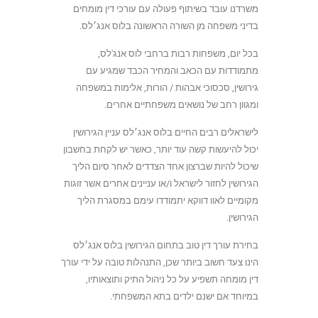
משרדנו עובד בשיתוף פעולה עם עורכי דין מומחים
בדיני משפחה מן השורה הראשונה בלוס אנג׳לס.
בכל יום, משפחות רבות ברחבי לוס אנג'לס,
מתמודדות עם הכאב והמחיר הכבד שמגיע עם
גירושין, סכסוכי אבהות / הורות, אלימות במשפחה
ומגוון רחב של נושאים משפחתיים אחרים.
לישראלים רבים החיים בלוס אנג׳לס עניין הגירושין
יכול להיעשות קשה עוד יותר, כאשר יש לקחת בחשבון
שיכול להיות שברצון אחד הצדדים לאחר סיום הליך
הגירושין לחזור לישראל ו/או עניינים אחרים אשר זוגות
מקומיים לאוו דווקא יתמודדו עימם במסגרת הליך
הגירושין.
בחירת עורך דין טוב בתחום הגירושין בלוס אנג׳לס
הינו צעד חשוב ביותר שכן, התנהלות טובה על ידי עורך
דין מומחה תשפיע על כל ניהול התיק ותוצאותיו,
במיוחד אם ישנם ילדים בתא המשפחתי.