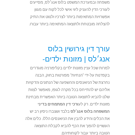
משפחה ובמערכת המשפט בלוס אנג׳לס, מסייעים
לעורכי הדין להעניק ליווי אישי לכל לקוח עם מגוון
אפשרויות המתאימות ביותר לצרכיו ולנווט את התיק
להצלחה מובטחת ולתוצאה המתאימה ביותר עבורו.
עורך דין גירושין בלוס
אנג׳לס |
מזונות ילדים-
למרות שכל עניין מזונות ילדים בקליפורניה מוגדרים
בקפדנות על-ידי "הנחיות" מפורטות בחוק, הבנה
נחרצת של הניואנסים וההשפעה של הנתונים והדקויות
אליהם יש להתייחס בכל מקרה לגופו, מאפשר לצוות
שלנו להביא לתוצאה הטובה ביותר האפשרית מבחינת
מזונות ילדים. רק לע
ורכי דין המתמחים בדיני
המשפחה בלוס אנג׳לס
בלבד ושצברו ניסיון רב יש
את הכלים והידע להבין את הניואנסים הללו. כלים אלה
העשויים להפוך את הכף להביא לקבלת התוצאה
הטובה ביותר עבור לקוחותיהם.