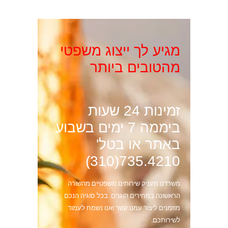
מגיע לך ייצוג משפטי
מהטובים ביותר
זמינות 24 שעות
ביממה 7 ימים בשבוע
באתר או בטל'
735.4210(310)
משרדנו מעניק שירותים משפטיים מהשורה
הראשונה במחירים הוגנים. בכל סוגיה הנכם
מוזמנים ליצור עמנו קשר ואנו נשמח לעמוד
לשירותכם.