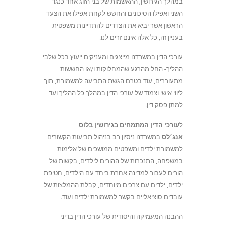
במהלך הגירושין, ההאשמות של בני הזוג אחד כנגד
השני ואפילו הסיכונים והחשש לקחת אפילו את הצעד
הראשון אשר יביא את הצדדים להתדיינות משפטית
בעניין זה, כל אלה אינם זרים לנו.
עורכי הדין במשרדנו מייצגים ומעניקים ייעוץ בכל שלבי
ההליך- החל מהרגע שהמחלוקות ו/או החששות
מתעוררים, עוד בטרם הגשת התביעה למשמורת, תוך
ליווי אישי וצמוד של עורכי הדין במהלך כל ההליך ועד
למתן פסק דין.
ל
עורכי הדין המתמחים בגירושין בלוס
אנג׳לס
במשרדנו ניסיון רב בניהול תביעות הקשורים
למשמורת ילדים ומשפטים ממושכים של אלימות
במשפחה, התנכרות של ההורים לילדים, בקשות של
הורים לעבור למדינה אחרת ביחד עם הילדים, חטיפת
ילדים, ילדים עם צרכים מיוחדים, קבלת ההמלצות של
עובדים סוציאליים בקשר למשמורת ילדים ועוד.
ההבנה המעמיקה והיסודית של עורכי הדין בדיני