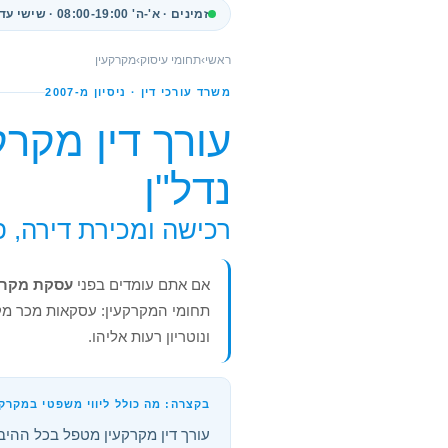
זמינים · א'-ה' 08:00-19:00 · שישי עד 13:00
ראשי
›
תחומי עיסוק
›
מקרקעין
משרד עורכי דין · ניסיון מ-2007
עורך דין מקרק
נדל"ן
רכישה ומכירת דירה, פ
אם אתם עומדים בפני
עסקת מקרק
תחומי המקרקעין: עסקאות מכר מקבלן
ונוטריון רעות אליהו.
בקצרה: מה כולל ליווי משפטי במקרקע
עורך דין מקרקעין מטפל בכל ההיב