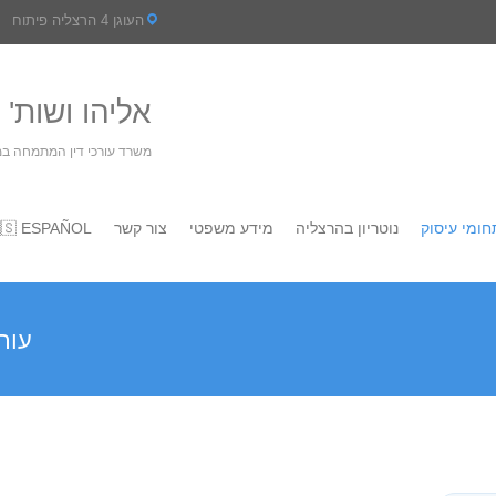
העוגן 4 הרצליה פיתוח
 דין ונוטריון
עין- נדל"ן, חברות ומשפחה
🇸 ESPAÑOL
צור קשר
מידע משפטי
נוטריון בהרצליה
תחומי עיסו
דל"ן