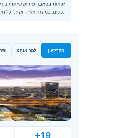
זכויות בטאבו
,
פירוק שיתוף
נכסים. במשרד אליהו ושות׳ כל תיק מטופל אישית, עם ד
מקרקעין
למה אנחנו
שיר
19+