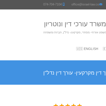
074-704-7104
office@israel-law.co
אליהו ושות' משרד עורכי
משרד עורכי דין המתמחה במשפט אזרחי- מסחרי, מקרק
🇺🇸 ENGLISH

עורך דין מקרקעין- עורך דין נ