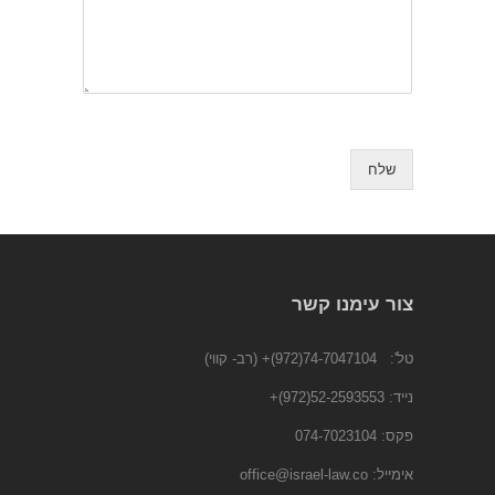
שלח
צור עימנו קשר
טל':
74-7047104(972)+
(רב- קווי)
נייד:
52-2593553(972)
+
פקס: 074-7023104
אימייל:
office@israel-law.co