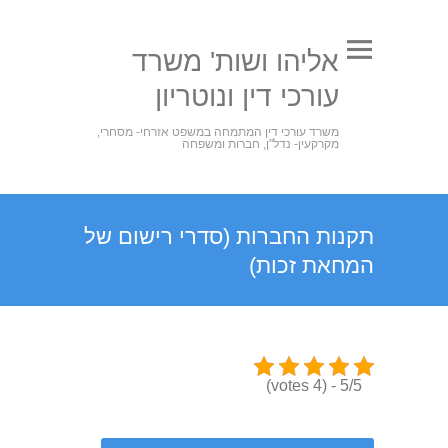
אליהו ושות' משרד
עורכי דין ונוטריון
משרד עורכי דין המתמחה במשפט אזרחי- מסחרי,
מקרקעין- נדל"ן, חברות ומשפחה
תקנות החברות (סדרי רישום של
המחאת זכות)
5/5 - (4 votes)