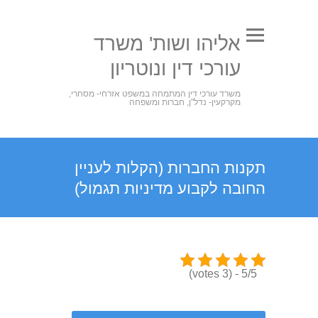
אליהו ושות' משרד
עורכי דין ונוטריון
משרד עורכי דין המתמחה במשפט אזרחי- מסחרי,
מקרקעין- נדל"ן, חברות ומשפחה
תקנות החברות (הקלות לעניין
החובה לקבוע מדיניות תגמול)
5/5 - (3 votes)