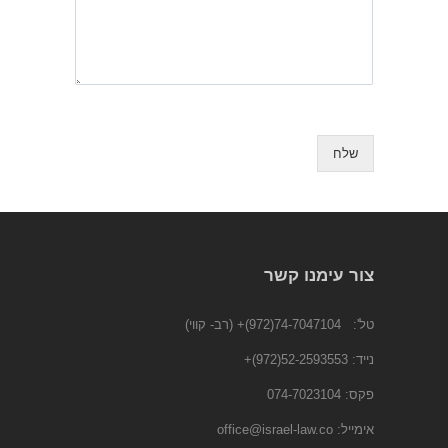
שלח
צור עימנו קשר
טל':
74-7047104(972)+
(רב- קווי)
נייד:
52-2593553(972)
+
פקס: 074-7023104
אימייל:
office@israel-law.co