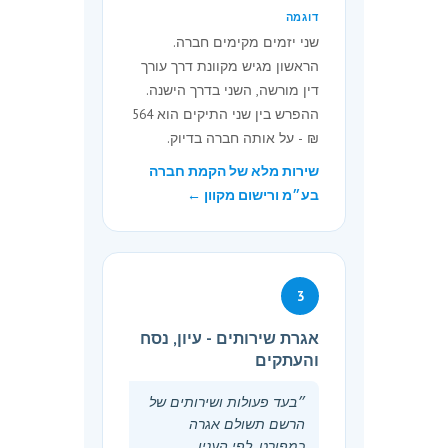
דוגמה
345טז לחוק, תשולם האגרה
שני יזמים מקימים חברה.
הקבועה לעניין זה, בפרט 8א
הראשון מגיש מקוונת דרך עורך
בתוספת, על ידי כל אחת מן
דין מורשה, השני בדרך הישנה.
החברות המתמזגות.
ההפרש בין שני התיקים הוא 564
₪ - על אותה חברה בדיוק.
אגרה שנתית
שירות מלא של הקמת חברה
5.
(א) אגרה שנתית כאמור בסעיף
בע״מ ורישום מקוון ←
9(ב) לחוק -
(1) אם שולמה עד 31 בדצמבר של
השנה, תהיה כקבוע בתוספת;
(2) אם שולמה עד סוף חודש מרס
3
של אותה שנה, תהיה בסכום
מופחת כמפורט בתוספת;
אגרת שירותים - עיון, נסח
(3) אם שולמה לאחר תום השנה,
והעתקים
תהיה כשיעורה במועד התשלום.
(ב) חברה אינה חייבת באגרה
״בעד פעולות ושירותים של
הרשם תשולם אגרה
שנתית בעד השנה שבה נרשמה
כמפורט, לפי הענין,