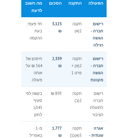
הפעולה
התקנה
הסכום
מה חשוב
לדעת
רישום
תקנה
3,123
חד פעמי,
חברה -
2(א)
₪
בעת
הגשה
ההקמה
רגילה
רישום
תקנה
2,559
חיסכון של
חברה -
2(א) +
₪
564 ₪ על
הגשה
פרט 1
אותה
מקוונת
פעולה
רישום
תקנה
893 ₪
בקשה לפי
חברה
2(ב)
סעיף
לתועלת
345ב
הציבור
לחוק
אגרה
תקנה
1,777
מ-1
שנתית -
5(א)(1)
₪
באפריל