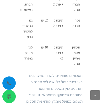
חברה
+ פרט 2
חברה,
סרוק
באינטרנט
נסח
תקנה 3
12 ₪
גם
חברה
+ פרט 2
התעריף
לחיפוש
הפוך
העתק
תקנה 3
30 ₪
לכל
מסמך
+ פרט
מסמך
מתיק
3א
בנפרד
סרוק
הסכומים מוצמדים למדד ומתעדכנים
📞
ב-1 בינואר של כל שנה לפי תקנה 6.
הנתונים כאן משקפים את נוסח
התוספת שבתוקף מינואר 2026. לפני
💬
תשלום בפועל מומלץ לוודא את הסכום