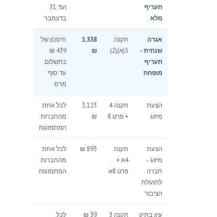
תעריף
ועד 31
מלא
בדצמבר
אגרה
תקנה
1,338
חיסכון של
שנתית -
5(א)(2)
₪
439 ₪
תעריף
בתשלום
מופחת
עד סוף
מרס
הצעת
תקנה 4
3,123
לכל אחת
מיזוג
+ פרט 8
₪
מהחברות
המתמזגות
הצעת
תקנה
893 ₪
לכל אחת
מיזוג -
4א +
מהחברות
חברה
פרט 8א
המתמזגות
לתועלת
הציבור
עיון בתיק
תקנה 3
39 ₪
לכל