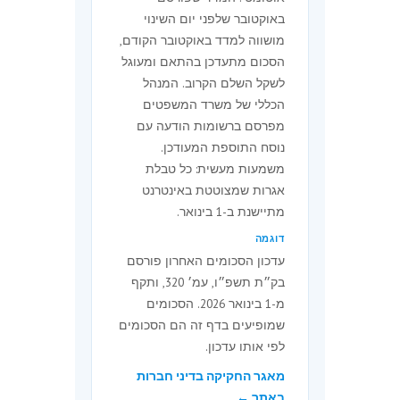
באוקטובר שלפני יום השינוי
8
הגשת הצעת
3,123
מושווה למדד באוקטובר הקודם,
מיזוג, לכל
הסכום מתעדכן בהתאם ומעוגל
חברה
לשקל השלם הקרוב. המנהל
מתמזגת,
הכללי של משרד המשפטים
למעט חברה
מפרסם ברשומות הודעה עם
לתועלת
נוסח התוספת המעודכן.
הציבור
משמעות מעשית: כל טבלת
אגרות שמצוטטת באינטרנט
8א
הגשת הצעת
893
מתיישנת ב-1 בינואר.
מיזוג בידי
חברה
דוגמה
לתועלת
עדכון הסכומים האחרון פורסם
הציבור, לכל
בק״ת תשפ״ו, עמ׳ 320, ותקף
חברה
מ-1 בינואר 2026. הסכומים
מתמזגת
שמופיעים בדף זה הם הסכומים
לפי אותו עדכון.
9
אגרה שנתית
1,777
מאגר החקיקה בדיני חברות
10
אגרה שנתית
1,338
באתר ←