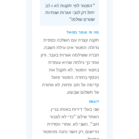
״הפטור לפי תקנות 5א ו-5ב
רישום
יחול רק לגבי אגרות שנתיות
וטפסים),
שטרם שולמו״
התש״ס-1999
מה זה אומר בפועל
1
הגשת בקשה
893
תקנה קצרה עם השלכה כספית
לרישום חברה
לתועלת
גדולה: הפטור אינו עילת השבה.
הציבור
חברה ששילמה אגרות בעבר, ורק
אחר כך גילתה שהיא עומדת
2
עיון בתיק
39
בתנאי הפטור, לא תקבל את
חברה סרוק,
הכסף בחזרה. הפטור פועל
באינטרנט,
קדימה על חוב פתוח, לא אחורה
לכל חברה
על תשלום שבוצע.
2
דוגמה
עיון בנסח
12
חברה,
שני בעלי דירות באותו בניין.
באינטרנט,
האחד שילם ״כדי לא לצבור
לכל חברה
חוב״, השני לא. אחרי הסדרת
הרישום, רק השני נהנה מהפטור
2
עיון בתוצאת
כסכום