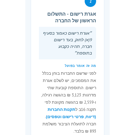
2
(ב) בעד פעולות ושירותים של רשם
אגרת רישום - התשלום
ההקדשות או של רשם החברות,
הראשון של החברה
לגבי חברה לתועלת הציבור, תשולם
אגרה כמפורט, לפי העניין, בתוספת.
״אגרת רישום כאמור בסעיף
9(א) לחוק, בעד רישום
אגרת מיזוג
חברה, תהיה כקבוע
בתוספת״
4.
על הגשת הצעת מיזוג כאמור
בסעיף 317(א) לחוק, תשולם
מה זה אומר בפועל
האגרה הקבועה לענין זה, בתוספת,
לפני שרשם החברות בוחן בכלל
בידי כל אחת מן החברות
את המסמכים, יש לשלם אגרת
המתמזגות.
רישום. התוספת קובעת שתי
מדרגות: 3,123 ₪ בהגשה רגילה,
אגרת מיזוג לחברה לתועלת
ו-2,559 ₪ בהגשה מקוונת לפי
הציבור
תקנה 16ב ל
תקנות החברות
(דיווח, פרטי רישום וטפסים)
.
4א.
על אף האמור בתקנה 4, על
חברה לתועלת הציבור משלמת
הגשת הצעת מיזוג בידי חברה
893 ₪ בלבד.
לתועלת הציבור כאמור בסעיף