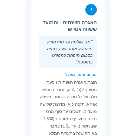
(ג) המנהל הכללי של משרד
5
המשפטים יפרסם בהודעה
ברשומות את נוסח התוספת כפי
האגרה השנתית - והמועד
שהשתנה עקב האמור בתקנות
ששווה 439 ₪
משנה (א) ו-(ב).
(ד) בתקנה זו -
״אם שולמה עד סוף חודש
מרס של אותה שנה, תהיה
״המדד״ - מדד המחירים לצרכן
בסכום מופחת כמפורט
שמפרסמת הלשכה המרכזית
בתוספת״
לסטטיסטיקה;
״המדד החדש״ - המדד שפורסם
מה זה אומר בפועל
בחודש אוקטובר שלפני יום השינוי;
חובת האגרה השנתית נובעת
״המדד היסודי״ - המדד שפורסם
מסעיף 9(ב) לחוק החברות והיא
בחודש אוקטובר שלפני יום השינוי
חלה על כל חברה רשומה, פעילה
הקודם, ולענין יום השינוי הראשון
או לא. תקנה 5(א) מדרגת שלושה
שלאחר תחילתן של תקנות אלה -
מועדים: תשלום עד סוף מרס
המדד שפורסם לאחרונה לפני יום
מזכה בתעריף המופחת (1,338
תחילתן.
₪), תשלום עד 31 בדצמבר
באותה שנה בתעריף המלא