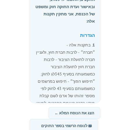
ובאישור ועדת החוקה חוק ומשפט
של הכנסת, אני מתקין תקנות
אלה:
הגדרות
1.
בתקנות אלה -
״חברה״ - לרבות חברת חוץ, ולעניין
חברה לתועלת הציבור - לרבות
חברת חוץ לתועלת הציבור
כמשמעותה בסעיף 345לג לחוק;
״חיפוש הפוך״ - חיפוש במרשמים
כמשמעותם בסעיף 43 לחוק לפי
מספר זהותו של אדם לשם קבלת
מידע בדבר רשימת החברות, למעט
חברות לתועלת הציבור, שלגביהן
הצג את הנוסח המלא ←
עודכן במרשמים כאמור שהוא בעל
מניות או נושא משרה בהן, או שהיה
📖 לנוסח הרשמי בספר החוקים