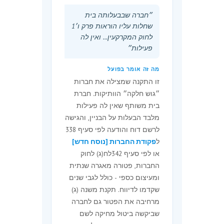
התשפ״ה (31 בדצמבר 2024)
״חברה שבבעלותה בית
לעניין חברה שקיבלה עד למועד
שחלות עליו הוראות פרק ו׳1
הקובע החלטה מיוחדת על פירוקה
לחוק המקרקעין... ואין לה
מרצון לפי סעיף 342כד לחוק או
פעילות״
לפי סעיף 319 לפקודת החברות.
(ב) תקנות 5ב ו-5ג יעמדו בתוקפן
מה זה אומר בפועל
עד יום א׳ בטבת התשפ״ח (31
זו התקנה שמצילה את חברות
בדצמבר 2027).
״גוש חלקה״ הוותיקות. חברת
בית משותף שאין לה פעילות
הוראת מעבר
מלבד הבעלות על הבניין, והגישה
לרשם דוח והודעה לפי סעיף 338
9.
על אף האמור בתקנה 5(א)(2),
ל
פקודת החברות [נוסח חדש]
חברה רשאית לשלם אגרה שנתית
או לפי סעיף 342לח(ג) לחוק
מופחתת כמפורט בתוספת, במשך
החברות, פטורה מאגרה שנתית
חודשיים מהיום שבו פורסמו תקנות
ומעיצום כספי - כולל לגבי שנים
אלה לראשונה.
שקדמו לדיווח. תקנת משנה (ג)
מרחיבה את הפטור גם לחברה
תוספת
שביקשה ביטול מחיקה לשם