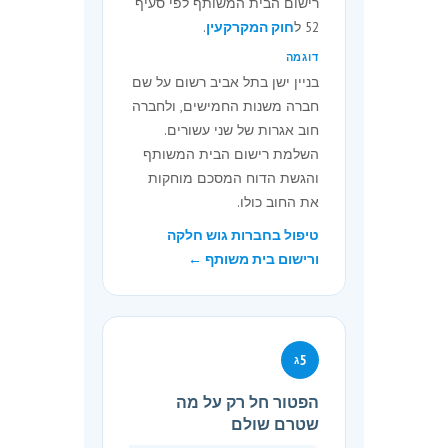
(סכומים בשקלים חדשים, נוסח
רישום הבית המשותף לפי סעיף
52 ל
חוק המקרקעין
.
מעודכן ל-1 בינואר 2026)
דוגמה
התוספת לתקנות החברות (אגרות) - פירוט
בניין ישן בתל אביב רשום על שם
האגרות
חברה משנות החמישים, ולחברה
פרט
בעד
סכום
חוב אגרות של שני עשורים.
השלמת רישום הבית המשותף
1
רישום חברה,
3,123
והגשת הדוח המסכם מוחקות
למעט חברה
את החוב כולו.
לתועלת
טיפול בחברות גוש חלקה
הציבור
ורישום בית משותף ←
1
רישום חברה
2,559
כאמור בדרך
של הגשת
בקשה מקוונת
5
ג
לפי תקנה 16ב
לתקנות
הפטור חל רק על מה
החברות
שטרם שולם
(דיווח, פרטי