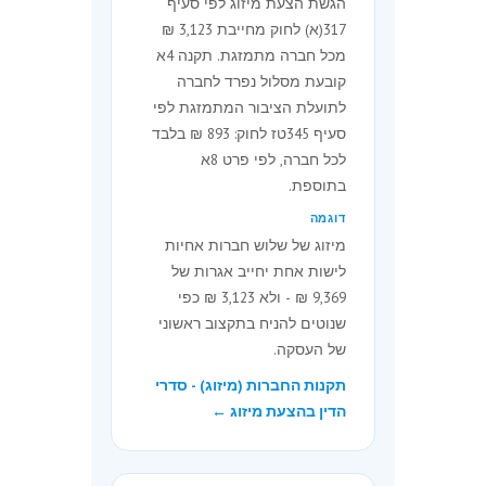
הגשת הצעת מיזוג לפי סעיף
והודעה לפי סעיף 338 לפקודת
317(א) לחוק מחייבת 3,123 ₪
החברות או לפי סעיף 342לח(ג)
מכל חברה מתמזגת. תקנה 4א
לחוק לאחר שסיימה את רישום
קובעת מסלול נפרד לחברה
הבית המשותף.
לתועלת הציבור המתמזגת לפי
סעיף 345טז לחוק: 893 ₪ בלבד
תחולה - הוראת שעה
לכל חברה, לפי פרט 8א
בתוספת.
5ג.
הפטור לפי תקנות 5א ו-5ב יחול
דוגמה
רק לגבי אגרות שנתיות שטרם
מיזוג של שלוש חברות אחיות
שולמו.
לישות אחת יחייב אגרות של
9,369 ₪ - ולא 3,123 ₪ כפי
הצמדה
שנוטים להניח בתקצוב ראשוני
6.
(א) הסכומים הקבועים בתוספת
של העסקה.
ישתנו ב-1 בינואר של כל שנה (להלן
תקנות החברות (מיזוג) - סדרי
- יום השינוי) לפי שיעור השינוי של
הדין בהצעת מיזוג ←
המדד החדש לעומת המדד היסודי.
(ב) סכום שהשתנה כאמור, יעוגל
לשקל החדש השלם הקרוב.