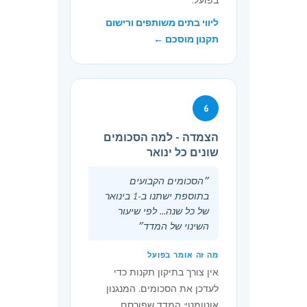
בפועל.
חיפוש הפוך,
אגרת
ליווי בתים משותפים ורישום
באינטרנט,
עיון
תקנון מוסכם ←
לכל תוצאה
בנסח
חברה
3
קבלת העתק
כסכום
תעודת
אגרת
6
התאגדות או
עיון
תעודת שינוי
בנסח
הצמדה - למה הסכומים
שם או תעודה
חברה
שונים כל ינואר
כאמור
לפי
משוחזרת
״הסכומים הקבועים
פרט 2
בתוספת ישתנו ב-1 בינואר
3א
קבלת העתק
30
של כל שנה... לפי שיעור
מסמך מסוים
השינוי של המדד״
מתיק החברה
מה זה אומר בפועל
הסרוק, לכל
אין צורך בתיקון תקנות כדי
מסמך
לעדכן את הסכומים. המנגנון
4-7
(נמחקו)
-
אוטומטי: המדד שפורסם