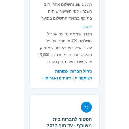
ביטול
(1,777 ₪), ותשלום אחרי תום
השנה - לפי השיעור שיהיה
7.
תקנות החברות (אגרות פרטי
בתוקף במועד התשלום בפועל.
רישום וטפסים), התשמ״ט-1989 -
דוגמה
בטלות.
חברה שממתינה עד אפריל
משלמת 439 ₪ יותר. על פני
תחילה
עשור, אצל בעל שליטה שמחזיק
8.
תחילתן של תקנות אלה ביום ו׳
בשלוש חברות, מדובר בכ-13,000
בשבט התשס״א (1 בינואר 2001).
₪ שנשרפו על תזמון בלבד.
ניהול חברות, עמותות
תוקף
ושותפויות - דיווחים ואגרות ←
8א.
(א) תקנה 5א תעמוד בתוקפה
עד יום י״ט בטבת התשפ״ד (31
בדצמבר 2023) (להלן בתקנת
משנה זו - המועד הקובע) לעניין
5
ב
חברה שהגישה לרשם בקשה לפירוק
מרצון בהליך מזורז כאמור בסעיף
הפטור לחברות בית
משותף - עד סוף 2027
342מג לחוק, ועד יום ל׳ בכסלו