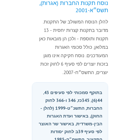
נוסח תקנות החברות (אגרות),
תשס״א-2001
להלן הנוסח המשולב של התקנות.
מדובר בתקנות קצרות יחסית - 13
תקנות ותוספת - ולכן הן מובאות כאן
במלואן, כולל סכומי האגרות
המעודכנים. נוסח חקיקה אינו מוגן
בזכות יוצרים לפי סעיף 6 לחוק זכות
יוצרים, התשס״ח-2007.
בתוקף סמכותי לפי סעיפים 43,
44(6), 345כז, 346 ו-366 לחוק
החברות, התשנ״ט-1999 (להלן -
החוק), באישור ועדת האגרות
הבין-משרדית, באישור שר האוצר
לפי סעיף 39ב לחוק יסודות
התקציב, התשמ״ה-1985,