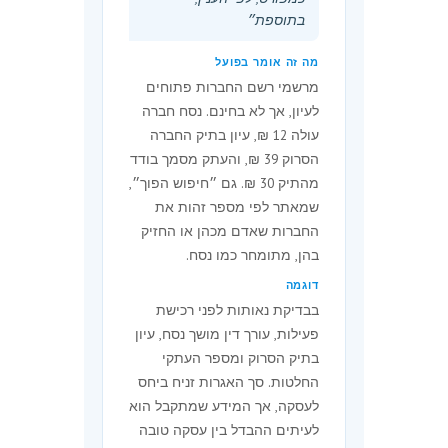
לראשונה.
בתוספת״
אגרה שנתית לחברה
מה זה אומר בפועל
שהפסיקה פעילותה ונמצאת
מרשמי רשם החברות פתוחים
לעיון, אך לא בחינם. נסח חברה
בהליכי פירוק מרצון - הוראת
עולה 12 ₪, עיון בתיק החברה
שעה
הסרוק 39 ₪, והעתק מסמך בודד
5א.
(בוטלה)
מהתיק 30 ₪. גם ״חיפוש הפוך״,
שמאתר לפי מספר זהות את
אגרה שנתית לחברות בית
החברות שאדם מכהן או החזיק
בהן, מתומחר כמו נסח.
משותף - הוראת שעה
דוגמה
5ב.
(א) בתקנה זו, ״חברת בית
בבדיקת נאותות לפני רכישת
משותף״ - חברה שבבעלותה בית
פעילות, עורך דין מושך נסח, עיון
שחלות עליו הוראות פרק ו׳1 לחוק
בתיק הסרוק ומספר העתקי
המקרקעין, התשכ״ט-1969 (להלן -
החלטות. סך האגרות זניח ביחס
חוק המקרקעין), ואין לה פעילות
לעסקה, אך המידע שמתקבל הוא
למעט פעילות הנובעת מבעלותה
לעיתים ההבדל בין עסקה טובה
על בית כאמור.