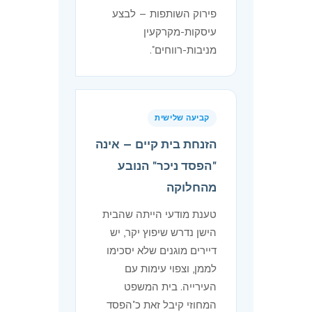
פירוק השותפות — לבצע
עיסקות-מקרקעין
מניבות-רווחים".
קביעה שלישית
הזנחת בית קיים — אינה
"הפסד ניכר" הנובע
מהחלוקה
טענת מודעי הייתה שהבית
הישן נדרש שיפוץ יקר, יש
דיירים מוגנים שלא יסכימו
לממן, וצפוי עימות עם
העירייה. בית המשפט
המחוזי קיבל זאת כ"הפסד