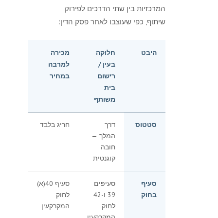
המרכזיות בין שתי הדרכים לפירוק
שיתוף, כפי שעוצבו לאחר פסק הדין:
היבט
חלוקה
מכירה
בעין /
למרבה
רישום
במחיר
בית
משותף
סטטוס
דרך
חריג בלבד
המלך —
חובה
קוגנטית
סעיף
סעיפים
סעיף 40(א)
בחוק
39 ו-42
לחוק
לחוק
המקרקעין
המקרקעין