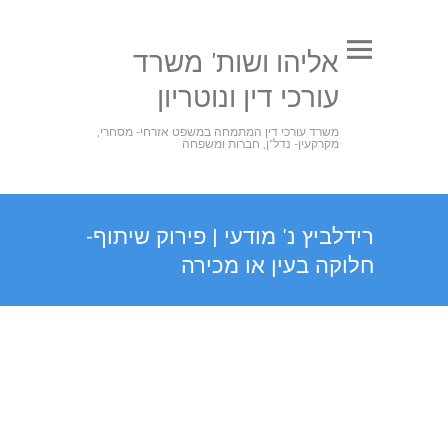
אליהו ושות' משרד
עורכי דין ונוטריון
משרד עורכי דין המתמחה במשפט אזרחי- מסחרי,
מקרקעין- נדל"ן, חברות ומשפחה
רידלביץ נ' מודעי | פירוק שיתוף-
חלוקה בעין או מכירה