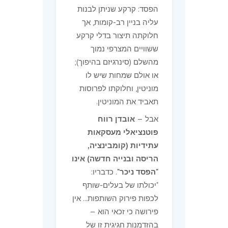
הפסד: קרקע שניתן לבנות
עליה בניין רב-קומות, אך
חלוקתה תיצור בדלי קרקע
ששוויים המצרפי נמוך
מהשלם (סינרגיזם בהיפוך);
או אולם שמחות שיש לו
מוניטין, וחלוקתו לפרוסות
תאביד את המוניטין.
אבל —
אובדן רווח
פוטנציאלי מעסקאות
עתידיות (קומבינציה,
הריסה ובנייה חדשה) אינו
"הפסד ניכר"
. כדבריו:
"יכולתו של בעלים-שותף
לכפות פירוק השותפות... אין
פירושה כי זכאי הוא —
בהזדמנות חגיגית זו של