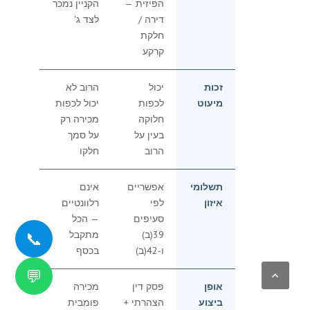
הפיזית —
הקניין נמכר
דירה /
לצד ג'
חלקת
קרקע
זכות
יכול
הרוב לא
מיעוט
לכפות
יכול לכפות
חלוקה
מכירה רק
בעין על
על סמך
הרוב
חלקו
תשלומי
אפשריים
אינם
איזון
לפי
רלוונטיים
סעיפים
— הכל
📞
39(ב)
מתקבל
ו-42(ב)
בכסף
💬
אופן
פסק דין
מכירה
ביצוע
הצהרתי +
פומבית