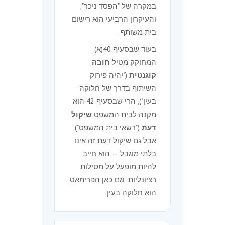
במקרה של "הפסד ניכר";
והעיקרון הרביעי הוא רישום
בית משותף.
בעוד שבסעיף 40(א)
המחוקק מטיל
חובה
קוגנטית
("יהיה פירוק
השיתוף בדרך של חלוקה
בעין"), הרי שבסעיף 42 הוא
מקנה לבית המשפט
שיקול
דעת
("רשאי בית המשפט").
אבל גם שיקול דעת זה אינו
בלתי מוגבל — הוא חייב
להיות מופעל על מסילות
רציונליות, וגם כאן הפרימאט
הוא חלוקה בעין.