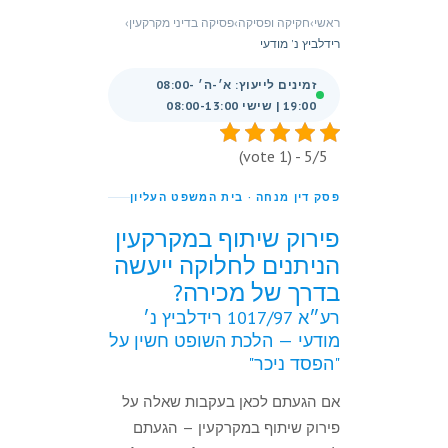
ראשי
›
חקיקה ופסיקה
›
פסיקה בדיני מקרקעין
›
רידלביץ נ' מודעי
זמינים לייעוץ: א׳-ה׳ 08:00-
19:00 | שישי 08:00-13:00
5/5 - (1 vote)
פסק דין מנחה · בית המשפט העליון
פירוק שיתוף במקרקעין
הניתנים לחלוקה ייעשה
בדרך של מכירה?
רע״א 1017/97 רידלביץ נ׳
מודעי — הלכת השופט חשין על
"הפסד ניכר"
אם הגעתם לכאן בעקבות שאלה על
פירוק שיתוף במקרקעין — הגעתם