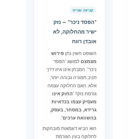
קביעה שנייה
"הפסד ניכר" — נזק
ישיר מהחלוקה, לא
אובדן רווח
השופט חשין נתן
פירוש
מצמצם
למושג "הפסד
ניכר". המבחן אינו
איזו דרך
תניב תמורה גבוהה יותר
,
אלא: האם החלוקה עצמה
גורמת נזק? "
החוק אינו
מעסיק עצמו בכדאיות
גרידא, במסחר, בעסק,
בהשוואת ערכים
".
הוא הביא דוגמאות מובהקות
לחלוקה בעין הגורמת