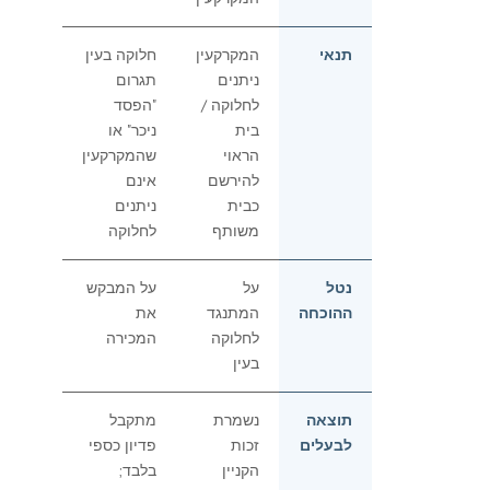
תנאי
המקרקעין
חלוקה בעין
ניתנים
תגרום
לחלוקה /
"הפסד
בית
ניכר" או
הראוי
שהמקרקעין
להירשם
אינם
כבית
ניתנים
משותף
לחלוקה
נטל
על
על המבקש
ההוכחה
המתנגד
את
לחלוקה
המכירה
בעין
תוצאה
נשמרת
מתקבל
לבעלים
זכות
פדיון כספי
הקניין
בלבד;