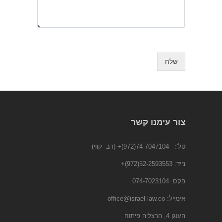
שלח
צור עימנו קשר
טל':
74-7047104(972)+
(רב- קווי)
נייד:
52-2593553(972)
+
פקס: 074-7023104
אימייל:
office@israel-law.co
העוגן 4, הרצליה פיתוח