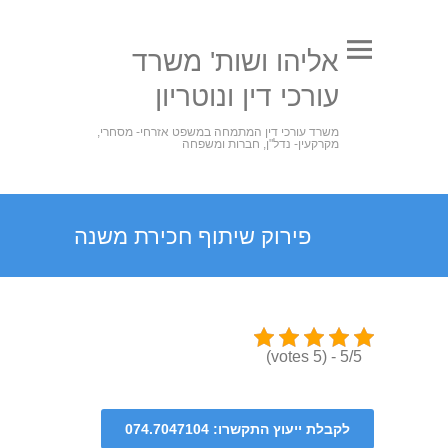
אליהו ושות' משרד
עורכי דין ונוטריון
משרד עורכי דין המתמחה במשפט אזרחי- מסחרי,
מקרקעין- נדל"ן, חברות ומשפחה
פירוק שיתוף חכירת משנה
5/5 - (5 votes)