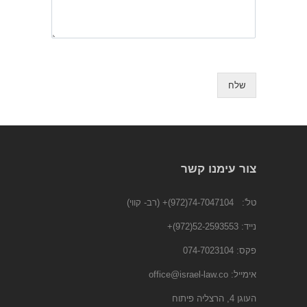
שלח
צור עימנו קשר
טל':
74-7047104(972)+
(רב- קווי)
נייד:
52-2593553(972)
+
פקס: 074-7023104
אימייל:
office@israel-law.co
העוגן 4, הרצליה פיתוח