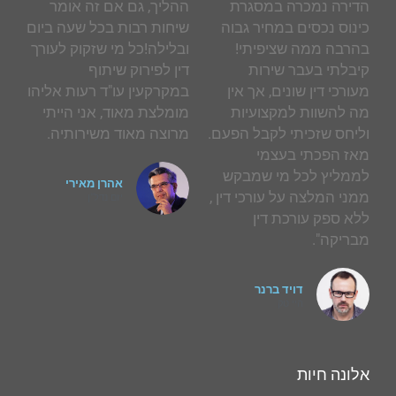
הדירה נמכרה במסגרת
ההליך, גם אם זה אומר
כינוס נכסים במחיר גבוה
שיחות רבות בכל שעה ביום
בהרבה ממה שציפיתי!
ובלילה!כל מי שזקוק לעורך
קיבלתי בעבר שירות
דין לפירוק שיתוף
מעורכי דין שונים, אך אין
במקרקעין עו"ד רעות אליהו
מה להשוות למקצועיות
מומלצת מאוד, אני הייתי
וליחס שזכיתי לקבל הפעם.
מרוצה מאוד משירותיה.
מאז הפכתי בעצמי
לממליץ לכל מי שמבקש
אהרן מאירי
ממני המלצה על עורכי דין ,
יזם נדל"ן
ללא ספק עורכת דין
מבריקה".
דויד ברנר
היי טק
אלונה חיות