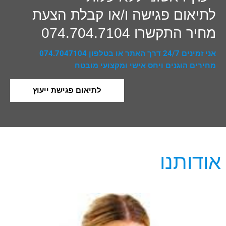
לתיאום פגישה ו/או קבלת הצעת
מחיר התקשרו 074.704.7104
אני זמינים 24/7 דרך האתר או בטלפון 074.7047104
מחירים הוגנים ויחס אישי ומקצועי מובטח
לתיאום פגישת ייעוץ
אודותנו