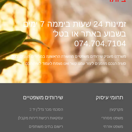
זמינות 24 שעות ביממה 7 ימים
בשבוע באתר או בטל'
074.704.7104
משרדנו מעניק שירותים משפטיים מהשורה הראשונה במחירים הוגנים. בכל
סוגיה הנכם מוזמנים ליצור עמנו קשר ואנו נשמח לעמוד לשירותכם.
תחומי עיסוק
שירותים משפטיים
מקרקעין
הסכמי מכר נדל"ן יד 2
משפט מסחרי
עסקאות רכישת דירות מקבלן
משפט אזרחי
רישום בתים משותפים