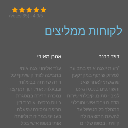
4.9/5 - (35 votes)
לקוחות ממליצים
דויד ברנר
אהרן מאירי
"רעות ייצגה אותי בתביעה
עו"ד אליהו ייצגה אותי
לפירוק שיתוף במקרקעין
בתביעה לפירוק שיתוף על
שהגשתי לאחר שאני
דירה שהיתה בבעלותי
והשותפים בנכס הגענו
ובבעלות אחיי, תוך זמן קצר
למבוי סתום. קיבלתי שירות
נמכרה הדירה במסגרת
מדהים ויחס אישי וסובלני
כינוס נכסים. עורכת דין
במהלך כל הטיפול עד
חריפה ומסורה שפעלה
להשגת התוצאה לה
בענייני במהירות וליוותה
קיוויתי. בסופו של יום
אותי באופו אישי בכל